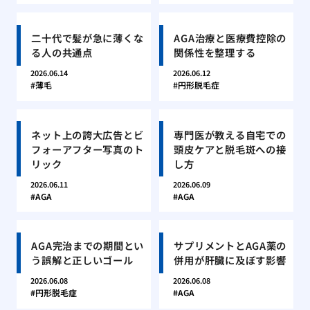
二十代で髪が急に薄くな
AGA治療と医療費控除の
る人の共通点
関係性を整理する
2026.06.14
2026.06.12
薄毛
円形脱毛症
ネット上の誇大広告とビ
専門医が教える自宅での
フォーアフター写真のト
頭皮ケアと脱毛斑への接
リック
し方
2026.06.11
2026.06.09
AGA
AGA
AGA完治までの期間とい
サプリメントとAGA薬の
う誤解と正しいゴール
併用が肝臓に及ぼす影響
2026.06.08
2026.06.08
円形脱毛症
AGA