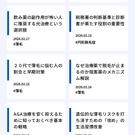
飲み薬の副作用が怖い人
税務署の判断基準と診断
に推奨する光治療という
書が果たす役割の重要性
選択肢
2026.02.16
2026.02.17
円形脱毛症
薄毛
２０代で薄毛に悩む人の
なぜ治療薬で脱毛が止ま
割合と早期対策
るのか阻害薬のメカニズ
ム解説
2026.02.16
2026.02.16
薄毛
薄毛
AGA治療を安く抑えるた
遺伝的な薄毛リスクを打
めに知っておくべき基本
ち消すための「攻め」の
の戦略
生活習慣改善