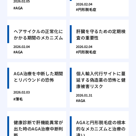
2026.02.05
2026.02.04
AGA
円形脱毛症
ヘアサイクルの正常化に
肝臓を守るための定期検
かかる期間のメカニズム
査の重要性
2026.02.04
2026.02.04
AGA
円形脱毛症
AGA治療を中断した期間
個人輸入代行サイトに蔓
とリバウンドの恐怖
延する偽造薬の恐怖と健
康被害リスク
2026.02.03
2026.01.31
薄毛
AGA
健康診断で肝機能異常が
AGAと円形脱毛症の根本
出た時のAGA治療中断判
的なメカニズムと治療の
断
違い