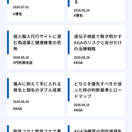
る
2026.07.01
2026.06.29
薄毛
薄毛
個人輸入代行サイトに潜
遺伝子検査で解き明かす
む偽造薬と健康被害の恐
AGAのリスクと自分だけ
怖
の治療戦略
2026.06.28
2026.06.28
円形脱毛症
AGA
痛みに耐えて手に入れる
どちらを優先すべきか迷
発毛と脱毛のダブル成果
った時の判断基準とロー
ドマップ
2026.06.26
2026.06.25
AGA
AGA
脂性フケと乾性フケで異
AGA治療薬の副作用発生