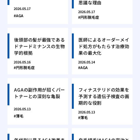
思議な理由
2026.05.17
2026.05.17
AGA
円形脱毛症
後頭部の髪が最強である
医師によるオーダーメイ
ドナードミナンスの生物
ド処方がもたらす治療効
学的根拠
果の最大化
2026.05.16
2026.05.14
円形脱毛症
AGA
AGAの副作用が招くパー
フィナステリドの効果を
トナーとの深刻な亀裂
予測する遺伝子検査の画
期的な役割
2026.05.13
2026.05.13
薄毛
薄毛
年代別に見るAGA改善ま
自毛植毛はAGAの完治と