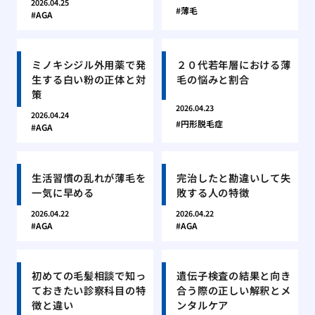
2026.04.25
薄毛
AGA
ミノキシジル外用薬で発
２０代若年層における薄
生する白い粉の正体と対
毛の悩みと割合
策
2026.04.23
2026.04.24
円形脱毛症
AGA
生活習慣の乱れが薄毛を
完治したと勘違いして失
一気に早める
敗する人の特徴
2026.04.22
2026.04.22
AGA
AGA
初めての毛髪相談で知っ
遺伝子検査の結果と向き
ておきたい診察科目の特
合う際の正しい解釈とメ
徴と違い
ンタルケア