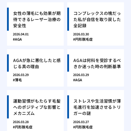
女性の薄毛にも効果が期
コンプレックスの塊だっ
待できるレーザー治療の
た私が自信を取り戻した
安全性
全記録
2026.04.01
2026.03.30
AGA
円形脱毛症
AGAが急に悪化したと感
AGAは何科を受診するべ
じる真の理由
きか迷った時の判断基準
2026.03.29
2026.03.29
薄毛
AGA
運動習慣がもたらす毛髪
ストレスや生活習慣が薄
へのポジティブな影響と
毛進行を加速させるトリ
メカニズム
ガーの謎
2026.03.28
2026.03.27
円形脱毛症
円形脱毛症