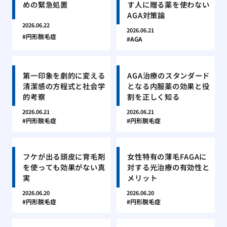
めの緊急処置
す人に贈る薬を使わない
AGA対策論
2026.06.22
2026.06.21
円形脱毛症
AGA
第一印象を劇的に変える
AGA治療のスタンダード
清潔感の方程式と社会学
となる内服薬の効果と役
的考察
割を正しく知る
2026.06.21
2026.06.21
円形脱毛症
円形脱毛症
フケが出る頭皮に育毛剤
女性特有の薄毛FAGAに
を使っても効果がない真
対する光治療の有効性と
実
メリット
2026.06.20
2026.06.20
円形脱毛症
円形脱毛症