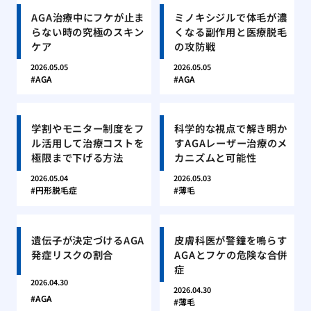
AGA治療中にフケが止ま
ミノキシジルで体毛が濃
らない時の究極のスキン
くなる副作用と医療脱毛
ケア
の攻防戦
2026.05.05
2026.05.05
AGA
AGA
学割やモニター制度をフ
科学的な視点で解き明か
ル活用して治療コストを
すAGAレーザー治療のメ
極限まで下げる方法
カニズムと可能性
2026.05.04
2026.05.03
円形脱毛症
薄毛
遺伝子が決定づけるAGA
皮膚科医が警鐘を鳴らす
発症リスクの割合
AGAとフケの危険な合併
症
2026.04.30
2026.04.30
AGA
薄毛