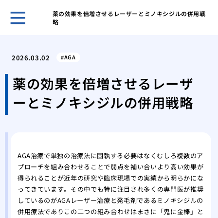
薬の効果を倍増させるレーザーとミノキシジルの併用戦
略
ホー
鏡を
2026.03.02
AGA
リを
女性
薬の効果を倍増させるレーザ
の？
ーとミノキシジルの併用戦略
分け
い？
女性
日か
女性
AGA治療で単独の治療法に固執する必要はなくむしろ複数のア
基本
プローチを組み合わせることで弱点を補い合いより高い効果が
月1
得られることが近年の研究や臨床現場での実績から明らかにな
AG
ってきています。その中でも特に注目され多くの専門医が推奨
用・
しているのがAGAレーザー治療と発毛剤であるミノキシジルの
抜け
併用療法でありこの二つの組み合わせはまさに「鬼に金棒」と