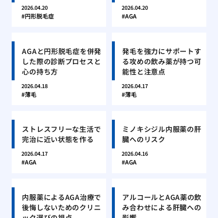
2026.04.20
2026.04.20
円形脱毛症
AGA
AGAと円形脱毛症を併発
発毛を強力にサポートす
した際の診断プロセスと
る攻めの飲み薬が持つ可
心の持ち方
能性と注意点
2026.04.18
2026.04.17
薄毛
薄毛
ストレスフリーな生活で
ミノキシジル内服薬の肝
完治に近い状態を作る
臓へのリスク
2026.04.17
2026.04.16
AGA
AGA
内服薬によるAGA治療で
アルコールとAGA薬の飲
後悔しないためのクリニ
み合わせによる肝臓への
ック選びの視点
影響