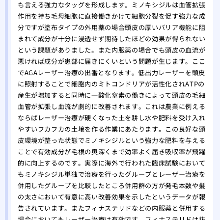
味し
も言える強力なタッグを形成します。ミノキシジルは血管拡張
作用を持ち毛母細胞に直接働きかけて細胞分裂を促す強力な成
分ですが塗布タイプの外用薬の場合頭皮の厚いバリア機能に阻
まれて成分が十分に浸透せず期待したほどの効果が得られない
という課題がありました。また内服薬の場合でも頭皮の血流が
悪ければ成分が患部に届きにくいという問題が生じます。ここ
でAGAレーザー治療の出番となります。低出力レーザーを頭皮
に照射することで細胞内のミトコンドリアが活性化されATPの
産生が増加すると同時に一酸化窒素の働きによって頭皮の毛細
血管が拡張し血流が劇的に改善されます。これは農業に例える
ならばレーザー治療が硬くなった土を耕し水や肥料を受け入れ
やすいフカフカの土壌を作る作業にあたります。この良好な頭
皮環境が整った状態でミノキシジルという強力な肥料を与える
ことで有効成分が毛根の奥深くまで効率よく届き吸収率が飛躍
的に向上するのです。実際に海外で行われた臨床試験において
もミノキシジル単独で治療を行ったグループとレーザー治療を
併用したグループを比較したところ併用群の方が発毛本数や髪
の太さにおいて有意に高い改善効果を示したというデータが報
告されています。またフィナステリドなどの内服薬と併用する
場合においてもレーザー治療は有効です。フィナステリドは抜