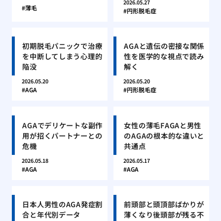
2026.05.27
薄毛
円形脱毛症
初期脱毛パニックで治療
AGAと遺伝の密接な関係
を中断してしまう心理的
性を医学的な視点で読み
陥没
解く
2026.05.20
2026.05.20
AGA
円形脱毛症
AGAでデリケートな副作
女性の薄毛FAGAと男性
用が招くパートナーとの
のAGAの根本的な違いと
危機
共通点
2026.05.18
2026.05.17
AGA
AGA
日本人男性のAGA発症割
前頭部と頭頂部ばかりが
合と年代別データ
薄くなり後頭部が残る不