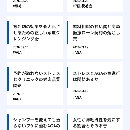
2026.03.20
2026.03.20
薄毛
円形脱毛症
育毛剤の効果を最大化さ
無料相談の甘い罠と高額
せるための正しい頭皮ク
医療ローン契約の落とし
レンジング術
穴
2026.03.20
2026.03.18
AGA
AGA
予約が取れないストレス
ストレスとAGAの急進行
とクリニックの対応品質
は関係あるか
問題
2026.03.12
2026.03.13
AGA
AGA
シャンプーを変えても治
女性が薄毛男性を気にす
らないフケに潜むAGAの
る割合とその本音