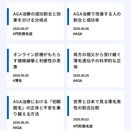
AGA治療の成功割合と効
AGA治療で改善する人の
果を分ける分岐点
割合と成功率
2026.06.07
2026.06.06
円形脱毛症
AGA
オンライン診療がもたら
母方の祖父から受け継ぐ
す価格破壊と利便性の恩
薄毛遺伝子の科学的な正
恵
体
2026.06.05
2026.06.05
薄毛
AGA
AGA治療における「初期
世界と日本で見る薄毛男
脱毛」の正体と不安を乗
性の割合比較
り越える方法
2026.06.02
2026.06.05
円形脱毛症
AGA