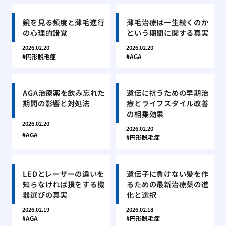
鏡を見る頻度と薄毛進行
薄毛治療は一生続くのか
の心理的錯覚
という期間に関する真実
2026.02.20
2026.02.20
円形脱毛症
AGA
AGA治療薬を飲み忘れた
遺伝に抗うための早期治
期間の影響と対処法
療とライフスタイル改善
の相乗効果
2026.02.20
2026.02.20
AGA
円形脱毛症
LEDとレーザーの違いを
遺伝子に負けない髪を作
知らなければ損をする機
るための最新治療薬の進
器選びの真実
化と選択
2026.02.19
2026.02.18
AGA
円形脱毛症