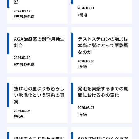
影
2026.03.11
2026.03.12
薄毛
円形脱毛症
AGA治療薬の副作用発生
テストステロンの増加は
割合
本当に髪にとって悪影響
なのか
2026.03.10
2026.03.08
円形脱毛症
AGA
抜け毛の量よりも恐ろし
発毛を実感するまでの期
い軟毛化という現象の真
間における心の変化
実
2026.03.07
2026.03.08
AGA
AGA
併発することもある脱毛
AGAは何科に行くべきか