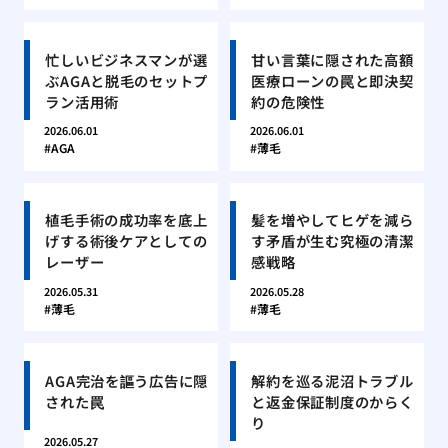
忙しいビジネスマンが選
甘い言葉に隠された高額
ぶAGAと脱毛のセットプ
医療ローンの罠と即決契
ラン活用術
約の危険性
2026.06.01
2026.06.01
AGA
薄毛
植毛手術の成功率を底上
髪を増やしてヒゲを減ら
げする術後ケアとしての
す矛盾が生む究極の清潔
レーザー
感戦略
2026.05.31
2026.05.28
薄毛
薄毛
AGA完治を謳う広告に隠
解約を巡る泥沼トラブル
された罠
と返金保証制度のからく
り
2026.05.27