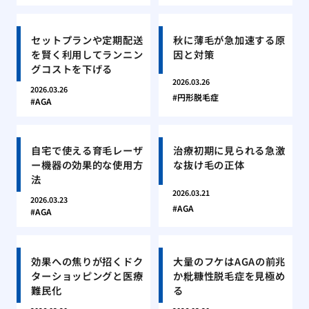
セットプランや定期配送
秋に薄毛が急加速する原
を賢く利用してランニン
因と対策
グコストを下げる
2026.03.26
2026.03.26
円形脱毛症
AGA
自宅で使える育毛レーザ
治療初期に見られる急激
ー機器の効果的な使用方
な抜け毛の正体
法
2026.03.21
2026.03.23
AGA
AGA
効果への焦りが招くドク
大量のフケはAGAの前兆
ターショッピングと医療
か粃糠性脱毛症を見極め
難民化
る