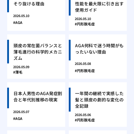
そり抜ける理由
性能を最大限に引き出す
使用ガイド
2026.05.10
2026.05.10
AGA
円形脱毛症
頭皮の常在菌バランスと
AGA何科で迷う時間がも
薄毛進行の科学的メカニ
ったいない理由
ズム
2026.05.08
2026.05.09
円形脱毛症
薄毛
日本人男性のAGA発症割
一年間の継続で実感した
合と年代別推移の現実
髪と頭皮の劇的な変化の
全記録
2026.05.07
2026.05.06
AGA
円形脱毛症