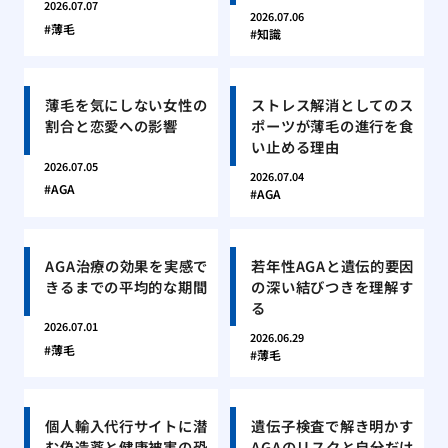
2026.07.07
2026.07.06
薄毛
知識
薄毛を気にしない女性の
ストレス解消としてのス
割合と恋愛への影響
ポーツが薄毛の進行を食
い止める理由
2026.07.05
2026.07.04
AGA
AGA
AGA治療の効果を実感で
若年性AGAと遺伝的要因
きるまでの平均的な期間
の深い結びつきを理解す
る
2026.07.01
2026.06.29
薄毛
薄毛
個人輸入代行サイトに潜
遺伝子検査で解き明かす
む偽造薬と健康被害の恐
AGAのリスクと自分だけ