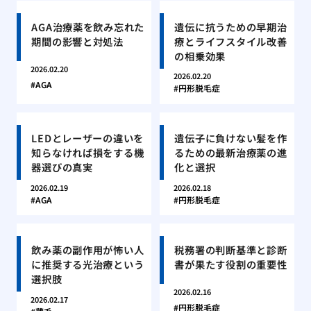
AGA治療薬を飲み忘れた
遺伝に抗うための早期治
期間の影響と対処法
療とライフスタイル改善
の相乗効果
2026.02.20
2026.02.20
AGA
円形脱毛症
LEDとレーザーの違いを
遺伝子に負けない髪を作
知らなければ損をする機
るための最新治療薬の進
器選びの真実
化と選択
2026.02.19
2026.02.18
AGA
円形脱毛症
飲み薬の副作用が怖い人
税務署の判断基準と診断
に推奨する光治療という
書が果たす役割の重要性
選択肢
2026.02.16
2026.02.17
円形脱毛症