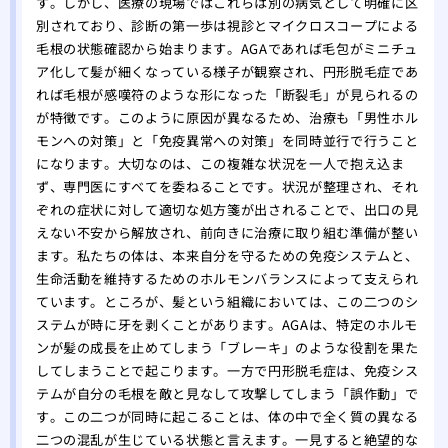
す。しかし、医療の現場ではこれらは別の病気として明確に区
味し
別されており、診断の第一歩は視診とマイクロスコープによる
毛根の状態確認から始まります。AGAであれば毛包がミニチュ
ア化して髪が細くなっている様子が観察され、円形脱毛症であ
れば毛根が感嘆符のような形になった「断裂毛」が見られるの
が特徴です。このように原因が異なるため、治療も「男性ホル
モンへの対策」と「免疫異常への対策」を同時並行で行うこと
になります。大切なのは、この複雑な状況を一人で抱え込ま
ず、専門医にすべてを委ねることです。状況が整理され、それ
ぞれの症状に対して適切な処方箋が出されることで、出口の見
えない不安から解放され、前向きに治療に取り組む準備が整い
ます。私たちの体は、本来自分を守るための免疫システムと、
生命活動を維持するためのホルモンバランスによって支えられ
ています。ところが、髪という組織においては、この二つのシ
ステムが時に牙を剥くことがあります。AGAは、特定のホルモ
ンが髪の成長を止めてしまう「ブレーキ」のような役割を果た
してしまうことで起こります。一方で円形脱毛症は、免疫シス
テムが自分の毛根を敵と見なして攻撃してしまう「誤作動」で
す。この二つが同時に起こることは、体の中で全く質の異なる
二つの混乱が生じている状態と言えます。一見すると絶望的な