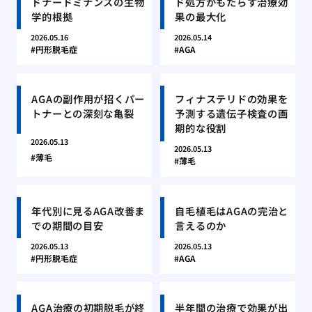
ドナードミナンスの生物
ド処方がもたらす治療効
学的根拠
果の最大化
2026.05.16
2026.05.14
円形脱毛症
AGA
AGAの副作用が招くパー
フィナステリドの効果を
トナーとの深刻な亀裂
予測する遺伝子検査の画
期的な役割
2026.05.13
2026.05.13
薄毛
薄毛
年代別に見るAGA改善ま
自毛植毛はAGAの完治と
での期間の目安
言えるのか
2026.05.13
2026.05.13
円形脱毛症
AGA
AGA治療の初期脱毛が終
半年間の治療で効果が出