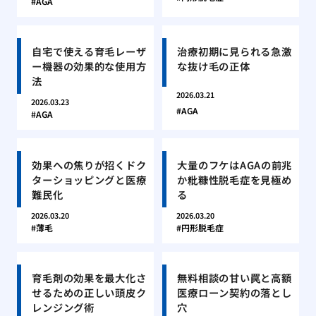
AGA
自宅で使える育毛レーザ
治療初期に見られる急激
ー機器の効果的な使用方
な抜け毛の正体
法
2026.03.21
2026.03.23
AGA
AGA
効果への焦りが招くドク
大量のフケはAGAの前兆
ターショッピングと医療
か粃糠性脱毛症を見極め
難民化
る
2026.03.20
2026.03.20
薄毛
円形脱毛症
育毛剤の効果を最大化さ
無料相談の甘い罠と高額
せるための正しい頭皮ク
医療ローン契約の落とし
レンジング術
穴