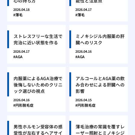
心の持ち方
能性と注意点
2026.04.18
2026.04.17
薄毛
薄毛
ストレスフリーな生活で
ミノキシジル内服薬の肝
完治に近い状態を作る
臓へのリスク
2026.04.17
2026.04.16
AGA
AGA
内服薬によるAGA治療で
アルコールとAGA薬の飲
後悔しないためのクリニ
み合わせによる肝臓への
ック選びの視点
影響
2026.04.16
2026.04.15
円形脱毛症
円形脱毛症
男性ホルモン受容体の感
薄毛治療の常識を覆すレ
受性が左右するヘアサイ
ーザー照射とミノキシジ