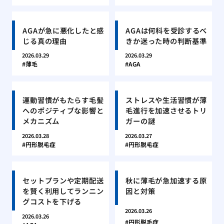
AGAが急に悪化したと感
AGAは何科を受診するべ
じる真の理由
きか迷った時の判断基準
2026.03.29
2026.03.29
薄毛
AGA
運動習慣がもたらす毛髪
ストレスや生活習慣が薄
へのポジティブな影響と
毛進行を加速させるトリ
メカニズム
ガーの謎
2026.03.28
2026.03.27
円形脱毛症
円形脱毛症
セットプランや定期配送
秋に薄毛が急加速する原
を賢く利用してランニン
因と対策
グコストを下げる
2026.03.26
2026.03.26
円形脱毛症