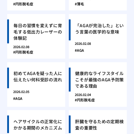
円形脱毛症
薄毛
毎日の習慣を変えずに育
「AGAが完治した」とい
毛する低出力レーザーの
う言葉の医学的な意味
体験記
2026.02.08
2026.02.08
AGA
円形脱毛症
初めてAGAを疑った人に
健康的なライフスタイル
伝えたい何科受診の流れ
こそが最強のAGA予防策
である理由
2026.02.05
2026.02.04
AGA
円形脱毛症
ヘアサイクルの正常化に
肝臓を守るための定期検
かかる期間のメカニズム
査の重要性