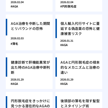
2026.02.04
2026.02.04
AGA
円形脱毛症
AGA治療を中断した期間
個人輸入代行サイトに蔓
とリバウンドの恐怖
延する偽造薬の恐怖と健
康被害リスク
2026.02.03
2026.01.31
薄毛
AGA
健康診断で肝機能異常が
AGAと円形脱毛症の根本
出た時のAGA治療中断判
的なメカニズムと治療の
断
違い
2026.01.29
2026.01.29
AGA
AGA
円形脱毛症をきっかけに
後頭部の薄毛を隠す髪型
見つかる潜在的なAGAの
とスタイリング術