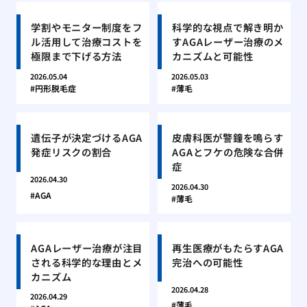
学割やモニター制度をフ
科学的な視点で解き明か
ル活用して治療コストを
すAGAレーザー治療のメ
極限まで下げる方法
カニズムと可能性
2026.05.04
2026.05.03
円形脱毛症
薄毛
遺伝子が決定づけるAGA
皮膚科医が警鐘を鳴らす
発症リスクの割合
AGAとフケの危険な合併
症
2026.04.30
2026.04.30
AGA
薄毛
AGAレーザー治療が注目
再生医療がもたらすAGA
される科学的な理由とメ
完治への可能性
カニズム
2026.04.28
2026.04.29
薄毛