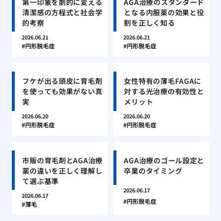
第一印象を劇的に変える
AGA治療のスタンダード
清潔感の方程式と社会学
となる内服薬の効果と役
的考察
割を正しく知る
2026.06.21
2026.06.21
円形脱毛症
円形脱毛症
フケが出る頭皮に育毛剤
女性特有の薄毛FAGAに
を使っても効果がない真
対する光治療の有効性と
実
メリット
2026.06.20
2026.06.20
円形脱毛症
円形脱毛症
市販の育毛剤とAGA治療
AGA治療のゴール設定と
薬の違いを正しく理解し
卒業のタイミング
て選ぶ基準
2026.06.17
2026.06.17
円形脱毛症
薄毛