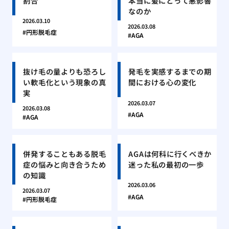
割合
本当に髪にとって悪影響
なのか
2026.03.10
2026.03.08
円形脱毛症
AGA
抜け毛の量よりも恐ろし
発毛を実感するまでの期
い軟毛化という現象の真
間における心の変化
実
2026.03.07
2026.03.08
AGA
AGA
併発することもある脱毛
AGAは何科に行くべきか
症の悩みと向き合うため
迷った私の最初の一歩
の知識
2026.03.06
2026.03.07
AGA
円形脱毛症