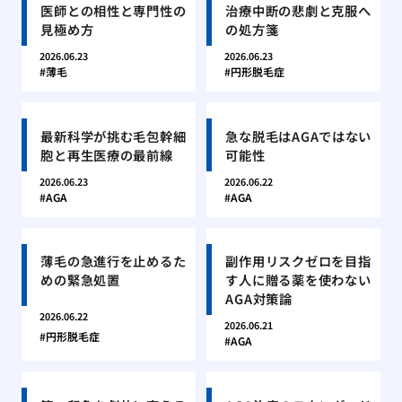
医師との相性と専門性の
治療中断の悲劇と克服へ
見極め方
の処方箋
2026.06.23
2026.06.23
薄毛
円形脱毛症
最新科学が挑む毛包幹細
急な脱毛はAGAではない
胞と再生医療の最前線
可能性
2026.06.23
2026.06.22
AGA
AGA
薄毛の急進行を止めるた
副作用リスクゼロを目指
めの緊急処置
す人に贈る薬を使わない
AGA対策論
2026.06.22
2026.06.21
円形脱毛症
AGA