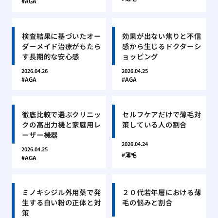
AGA
検査結果に基づいたオー
効果が出ない焦りと不信
ダーメイド治療がもたら
感から生じるドクターシ
す長期的な安心感
ョッピング
2026.04.26
2026.04.25
AGA
AGA
徹底比較で選ぶクリニッ
セルフケアだけで薄毛対
クの高出力機と家庭用レ
策している人の割合
ーザー機器
2026.04.24
2026.04.25
薄毛
AGA
ミノキシジル外用薬で発
２０代若年層における薄
生する白い粉の正体と対
毛の悩みと割合
策