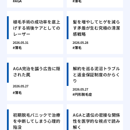
AGA
薄毛
植毛手術の成功率を底上
髪を増やしてヒゲを減ら
げする術後ケアとしての
す矛盾が生む究極の清潔
レーザー
感戦略
2026.05.31
2026.05.28
薄毛
薄毛
AGA完治を謳う広告に隠
解約を巡る泥沼トラブル
された罠
と返金保証制度のからく
り
2026.05.27
2026.05.27
薄毛
円形脱毛症
初期脱毛パニックで治療
AGAと遺伝の密接な関係
を中断してしまう心理的
性を医学的な視点で読み
陥没
解く