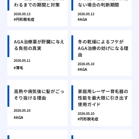
わるまでの期間と対策
ない場合の判断期間
2026.05.13
2026.05.12
円形脱毛症
AGA
AGA治療薬が肝臓に与え
冬の乾燥によるフケが
る負担の真実
AGA治療の妨げになる理
由
2026.05.11
2026.05.10
薄毛
AGA
高熱や病気後に髪がごっ
家庭用レーザー育毛器の
そり抜ける理由
性能を最大限に引き出す
使用ガイド
2026.05.10
2026.05.10
AGA
円形脱毛症