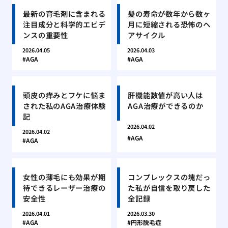
最新の育毛剤に含まれる
髪の寿命が数年から数ヶ
注目成分と科学的エビデ
月に短縮される恐怖のヘ
ンスの重要性
アサイクル
2026.04.05
2026.04.03
AGA
AGA
頭皮の痒みとフケに悩ま
肝機能数値が高い人は
された私のAGA治療体験
AGA治療ができるのか
記
2026.04.02
2026.04.02
AGA
AGA
女性の薄毛にも効果が期
コンプレックスの塊だっ
待できるレーザー治療の
た私が自信を取り戻した
安全性
全記録
2026.04.01
2026.03.30
AGA
円形脱毛症