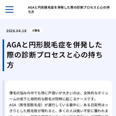
AGAと円形脱毛症を併発した際の診断プロセスと心の持
ち方
ホー
鏡を
2026.04.18
薄毛
リを
女性
AGAと円形脱毛症を併発した
の？
際の診断プロセスと心の持ち
分け
い？
方
女性
日か
女性
基本
月1
薄毛の悩みの中でも特に戸惑いが大きいのは、全体的なボリュ
ームの低下と局所的な脱毛が同時に起こるケースです。
AG
AGA（男性型脱毛症）が進行している最中に、ある日突然はっ
用・
きりとした脱毛斑が現れると、多くの人は強い不安に襲われま
抜け