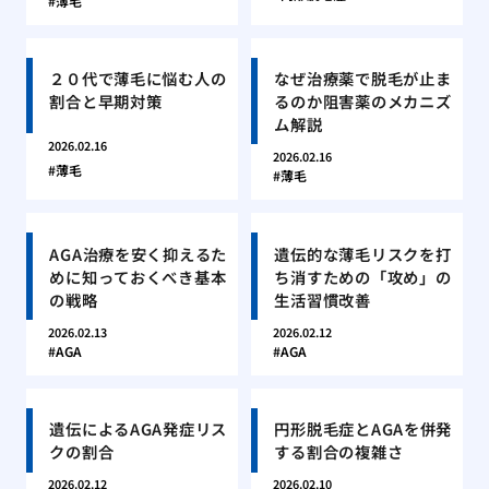
薄毛
２０代で薄毛に悩む人の
なぜ治療薬で脱毛が止ま
割合と早期対策
るのか阻害薬のメカニズ
ム解説
2026.02.16
2026.02.16
薄毛
薄毛
AGA治療を安く抑えるた
遺伝的な薄毛リスクを打
めに知っておくべき基本
ち消すための「攻め」の
の戦略
生活習慣改善
2026.02.13
2026.02.12
AGA
AGA
遺伝によるAGA発症リス
円形脱毛症とAGAを併発
クの割合
する割合の複雑さ
2026.02.12
2026.02.10