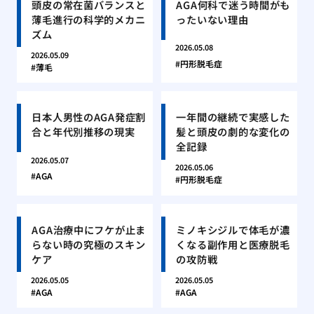
頭皮の常在菌バランスと
AGA何科で迷う時間がも
薄毛進行の科学的メカニ
ったいない理由
ズム
2026.05.08
2026.05.09
円形脱毛症
薄毛
日本人男性のAGA発症割
一年間の継続で実感した
合と年代別推移の現実
髪と頭皮の劇的な変化の
全記録
2026.05.07
2026.05.06
AGA
円形脱毛症
AGA治療中にフケが止ま
ミノキシジルで体毛が濃
らない時の究極のスキン
くなる副作用と医療脱毛
ケア
の攻防戦
2026.05.05
2026.05.05
AGA
AGA