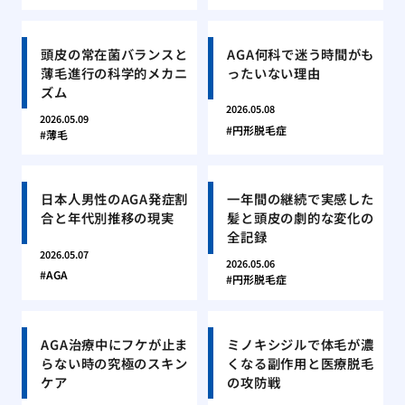
頭皮の常在菌バランスと
AGA何科で迷う時間がも
薄毛進行の科学的メカニ
ったいない理由
ズム
2026.05.08
2026.05.09
円形脱毛症
薄毛
日本人男性のAGA発症割
一年間の継続で実感した
合と年代別推移の現実
髪と頭皮の劇的な変化の
全記録
2026.05.07
2026.05.06
AGA
円形脱毛症
AGA治療中にフケが止ま
ミノキシジルで体毛が濃
らない時の究極のスキン
くなる副作用と医療脱毛
ケア
の攻防戦