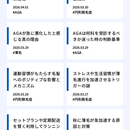
2026.04.01
2026.03.30
AGA
円形脱毛症
AGAが急に悪化したと感
AGAは何科を受診するべ
じる真の理由
きか迷った時の判断基準
2026.03.29
2026.03.29
薄毛
AGA
運動習慣がもたらす毛髪
ストレスや生活習慣が薄
へのポジティブな影響と
毛進行を加速させるトリ
メカニズム
ガーの謎
2026.03.28
2026.03.27
円形脱毛症
円形脱毛症
セットプランや定期配送
秋に薄毛が急加速する原
を賢く利用してランニン
因と対策