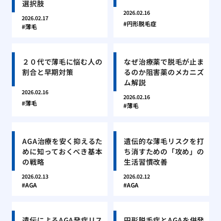
選択肢
2026.02.16
2026.02.17
円形脱毛症
薄毛
２０代で薄毛に悩む人の
なぜ治療薬で脱毛が止ま
割合と早期対策
るのか阻害薬のメカニズ
ム解説
2026.02.16
2026.02.16
薄毛
薄毛
AGA治療を安く抑えるた
遺伝的な薄毛リスクを打
めに知っておくべき基本
ち消すための「攻め」の
の戦略
生活習慣改善
2026.02.13
2026.02.12
AGA
AGA
遺伝によるAGA発症リス
円形脱毛症とAGAを併発