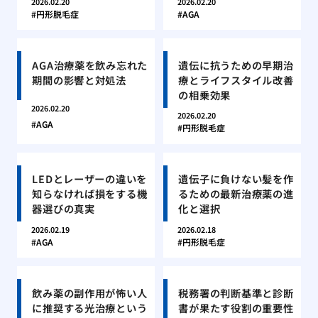
2026.02.20
2026.02.20
円形脱毛症
AGA
AGA治療薬を飲み忘れた
遺伝に抗うための早期治
期間の影響と対処法
療とライフスタイル改善
の相乗効果
2026.02.20
2026.02.20
AGA
円形脱毛症
LEDとレーザーの違いを
遺伝子に負けない髪を作
知らなければ損をする機
るための最新治療薬の進
器選びの真実
化と選択
2026.02.19
2026.02.18
AGA
円形脱毛症
飲み薬の副作用が怖い人
税務署の判断基準と診断
に推奨する光治療という
書が果たす役割の重要性