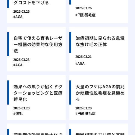
グコストを下げる
2026.03.26
2026.03.26
円形脱毛症
AGA
自宅で使える育毛レーザ
治療初期に見られる急激
ー機器の効果的な使用方
な抜け毛の正体
法
2026.03.21
2026.03.23
AGA
AGA
効果への焦りが招くドク
大量のフケはAGAの前兆
ターショッピングと医療
か粃糠性脱毛症を見極め
難民化
る
2026.03.20
2026.03.20
薄毛
円形脱毛症
育毛剤の効果を最大化さ
無料相談の甘い罠と高額