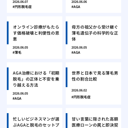
2026.06.07
2026.06.06
円形脱毛症
AGA
オンライン診療がもたら
母方の祖父から受け継ぐ
す価格破壊と利便性の恩
薄毛遺伝子の科学的な正
恵
体
2026.06.05
2026.06.05
薄毛
AGA
AGA治療における「初期
世界と日本で見る薄毛男
脱毛」の正体と不安を乗
性の割合比較
り越える方法
2026.06.02
2026.06.05
円形脱毛症
AGA
忙しいビジネスマンが選
甘い言葉に隠された高額
ぶAGAと脱毛のセットプ
医療ローンの罠と即決契