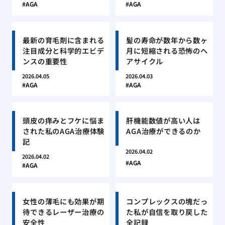
AGA
AGA
最新の育毛剤に含まれる
髪の寿命が数年から数ヶ
注目成分と科学的エビデ
月に短縮される恐怖のヘ
ンスの重要性
アサイクル
2026.04.05
2026.04.03
AGA
AGA
頭皮の痒みとフケに悩ま
肝機能数値が高い人は
された私のAGA治療体験
AGA治療ができるのか
記
2026.04.02
2026.04.02
AGA
AGA
女性の薄毛にも効果が期
コンプレックスの塊だっ
待できるレーザー治療の
た私が自信を取り戻した
安全性
全記録