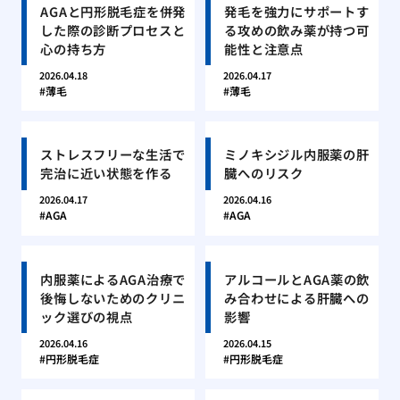
AGAと円形脱毛症を併発
発毛を強力にサポートす
した際の診断プロセスと
る攻めの飲み薬が持つ可
心の持ち方
能性と注意点
2026.04.18
2026.04.17
薄毛
薄毛
ストレスフリーな生活で
ミノキシジル内服薬の肝
完治に近い状態を作る
臓へのリスク
2026.04.17
2026.04.16
AGA
AGA
内服薬によるAGA治療で
アルコールとAGA薬の飲
後悔しないためのクリニ
み合わせによる肝臓への
ック選びの視点
影響
2026.04.16
2026.04.15
円形脱毛症
円形脱毛症