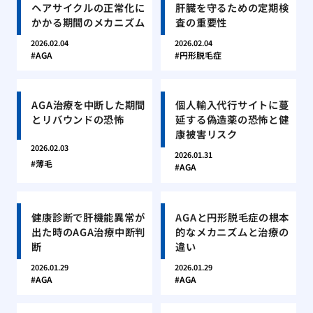
ヘアサイクルの正常化に
肝臓を守るための定期検
かかる期間のメカニズム
査の重要性
2026.02.04
2026.02.04
AGA
円形脱毛症
AGA治療を中断した期間
個人輸入代行サイトに蔓
とリバウンドの恐怖
延する偽造薬の恐怖と健
康被害リスク
2026.02.03
2026.01.31
薄毛
AGA
健康診断で肝機能異常が
AGAと円形脱毛症の根本
出た時のAGA治療中断判
的なメカニズムと治療の
断
違い
2026.01.29
2026.01.29
AGA
AGA