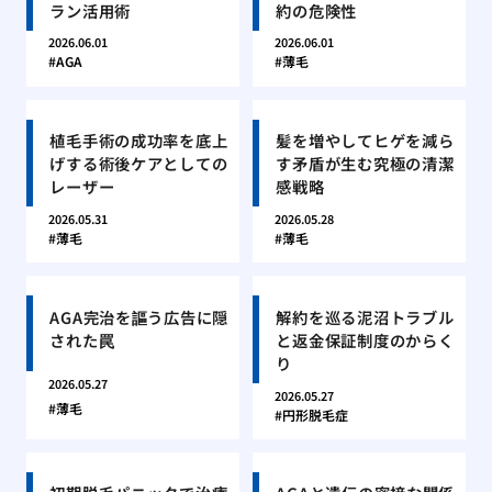
ラン活用術
約の危険性
2026.06.01
2026.06.01
AGA
薄毛
植毛手術の成功率を底上
髪を増やしてヒゲを減ら
げする術後ケアとしての
す矛盾が生む究極の清潔
レーザー
感戦略
2026.05.31
2026.05.28
薄毛
薄毛
AGA完治を謳う広告に隠
解約を巡る泥沼トラブル
された罠
と返金保証制度のからく
り
2026.05.27
2026.05.27
薄毛
円形脱毛症