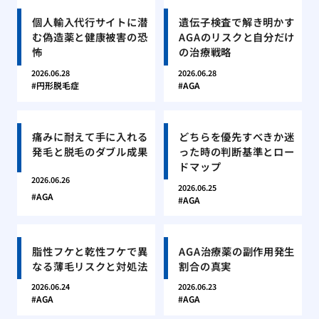
個人輸入代行サイトに潜
遺伝子検査で解き明かす
む偽造薬と健康被害の恐
AGAのリスクと自分だけ
怖
の治療戦略
2026.06.28
2026.06.28
円形脱毛症
AGA
痛みに耐えて手に入れる
どちらを優先すべきか迷
発毛と脱毛のダブル成果
った時の判断基準とロー
ドマップ
2026.06.26
2026.06.25
AGA
AGA
脂性フケと乾性フケで異
AGA治療薬の副作用発生
なる薄毛リスクと対処法
割合の真実
2026.06.24
2026.06.23
AGA
AGA