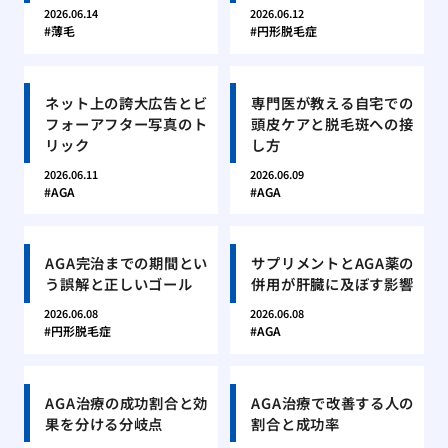
2026.06.14
2026.06.12
薄毛
円形脱毛症
ネット上の誇大広告とビ
専門医が教える自宅での
フォーアフター写真のト
頭皮ケアと脱毛斑への接
リック
し方
2026.06.11
2026.06.09
AGA
AGA
AGA完治までの期間とい
サプリメントとAGA薬の
う誤解と正しいゴール
併用が肝臓に及ぼす影響
2026.06.08
2026.06.08
円形脱毛症
AGA
AGA治療の成功割合と効
AGA治療で改善する人の
果を分ける分岐点
割合と成功率