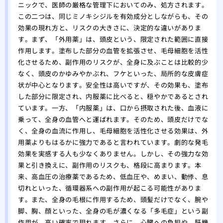
味し
ニックで、医師の厳格な管理下においてのみ、処方されます。
この二つは、同じミノキシジルを有効成分としながらも、その
効果の現れ方と、リスクの大きさに、決定的な違いがありま
す。まず、「外用薬」は、頭皮という、限定された範囲に直接
作用します。塗布した部分の血管を拡張させ、毛母細胞を活性
化させるため、副作用のリスクが、全身に及ぶことは比較的少
なく、頭皮のかゆみやかぶれ、フケといった、局所的な皮膚症
状が中心となります。安全性は高いですが、その効果も、塗布
した部分に限定され、内服薬に比べると、穏やかであるとされ
ています。一方、「内服薬」は、口から摂取された後、血液に
乗って、全身の血管へと運ばれます。そのため、頭皮だけでな
く、全身の血流に作用し、毛母細胞を活性化させる効果は、外
用薬よりもはるかに強力であると言われています。劇的な発毛
効果を実感する人も少なくありません。しかし、その強力な効
果と引き換えに、副作用のリスクも、格段に高まります。本
来、高血圧の治療薬であるため、低血圧や、めまい、動悸、息
切れといった、循環器系への副作用が起こる可能性がありま
す。また、全身の毛根に作用するため、頭髪だけでなく、腕や
脚、胸、顔といった、全身の毛が濃くなる「多毛症」という副
作用が、高い確率で現れます。さらに、心臓への負担や、肝機