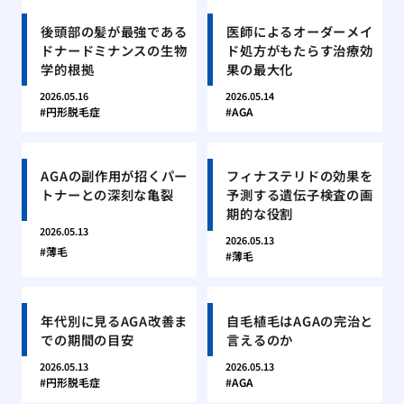
後頭部の髪が最強である
医師によるオーダーメイ
ドナードミナンスの生物
ド処方がもたらす治療効
学的根拠
果の最大化
2026.05.16
2026.05.14
円形脱毛症
AGA
AGAの副作用が招くパー
フィナステリドの効果を
トナーとの深刻な亀裂
予測する遺伝子検査の画
期的な役割
2026.05.13
2026.05.13
薄毛
薄毛
年代別に見るAGA改善ま
自毛植毛はAGAの完治と
での期間の目安
言えるのか
2026.05.13
2026.05.13
円形脱毛症
AGA