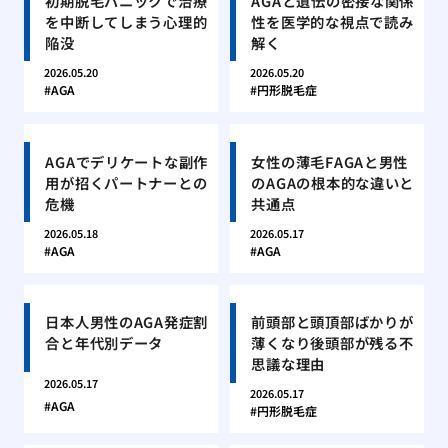
初期脱毛パニックで治療
AGAと遺伝の密接な関係
を中断してしまう心理的
性を医学的な視点で読み
陥没
解く
2026.05.20
2026.05.20
AGA
円形脱毛症
AGAでデリケートな副作
女性の薄毛FAGAと男性
用が招くパートナーとの
のAGAの根本的な違いと
危機
共通点
2026.05.18
2026.05.17
AGA
AGA
日本人男性のAGA発症割
前頭部と頭頂部ばかりが
合と年代別データ
薄くなり後頭部が残る不
思議な理由
2026.05.17
2026.05.17
AGA
円形脱毛症