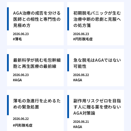
AGA治療の成否を分ける
初期脱毛パニックが生む
医師との相性と専門性の
治療中断の悲劇と克服へ
見極め方
の処方箋
2026.06.23
2026.06.23
薄毛
円形脱毛症
最新科学が挑む毛包幹細
急な脱毛はAGAではない
胞と再生医療の最前線
可能性
2026.06.23
2026.06.22
AGA
AGA
薄毛の急進行を止めるた
副作用リスクゼロを目指
めの緊急処置
す人に贈る薬を使わない
AGA対策論
2026.06.22
2026.06.21
円形脱毛症
AGA