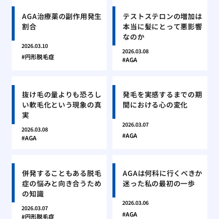
AGA治療薬の副作用発生
テストステロンの増加は
割合
本当に髪にとって悪影響
なのか
2026.03.10
2026.03.08
円形脱毛症
AGA
抜け毛の量よりも恐ろし
発毛を実感するまでの期
い軟毛化という現象の真
間における心の変化
実
2026.03.07
2026.03.08
AGA
AGA
併発することもある脱毛
AGAは何科に行くべきか
症の悩みと向き合うため
迷った私の最初の一歩
の知識
2026.03.06
2026.03.07
AGA
円形脱毛症