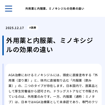
外用薬と内服薬、ミノキシジルの効果の違い
ホー
鏡を
2025.12.17
医療
リを
女性
外用薬と内服薬、ミノキシジ
の？
ルの効果の違い
分け
い？
女性
日か
女性
AGA治療におけるミノキシジルには、頭皮に直接塗布する「外
基本
用薬（塗り薬）」と、体内に直接取り込む「内服薬（飲み
月1
薬）」の、二つのタイプが存在します。日本国内で、医薬品と
AG
して厚生労働省から認可され、ドラッグストアなどで市販され
用・
ているのは、外用薬のみです。一方、内服薬（通称：ミノタ
抜け
ブ）は、日本ではAGA治療薬として未承認であり、専門のクリ