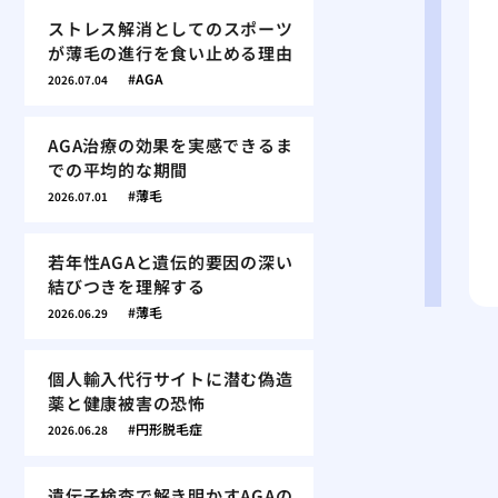
ストレス解消としてのスポーツ
が薄毛の進行を食い止める理由
AGA
2026.07.04
AGA治療の効果を実感できるま
での平均的な期間
薄毛
2026.07.01
若年性AGAと遺伝的要因の深い
結びつきを理解する
薄毛
2026.06.29
個人輸入代行サイトに潜む偽造
薬と健康被害の恐怖
円形脱毛症
2026.06.28
遺伝子検査で解き明かすAGAの