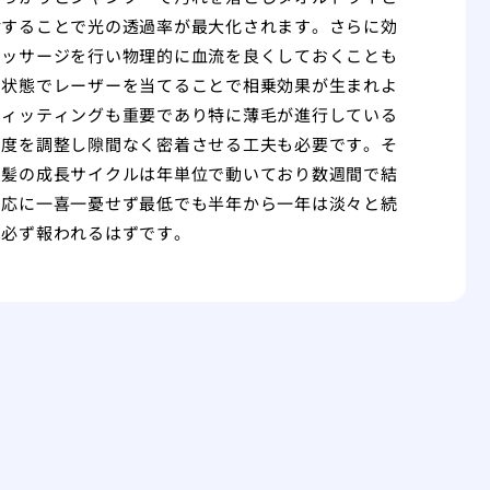
射することで光の透過率が最大化されます。さらに効
マッサージを行い物理的に血流を良くしておくことも
た状態でレーザーを当てることで相乗効果が生まれよ
フィッティングも重要であり特に薄毛が進行している
角度を調整し隙間なく密着させる工夫も必要です。そ
。髪の成長サイクルは年単位で動いており数週間で結
反応に一喜一憂せず最低でも半年から一年は淡々と続
は必ず報われるはずです。