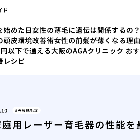
イド
を始めた日
女性の薄毛に遺伝は関係するの
の頭皮環境改善術
女性の前髪が薄くなる理
万円以下で通える大阪のAGAクリニック お
養レシピ
.10
円形脱毛症
家庭用レーザー育毛器の性能を