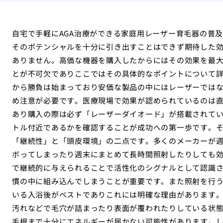
自宅で手軽にAGA治療ができる家庭用レーザー育毛器の普
そのポテンシャルを十分に引き出すことはできず期待した
ありません。高価な機器を購入したからにはその効果を最
とが不可欠でありここではその具体的なポイントについて
から勝負は始まっており安価な製品の中にはレーザーではな
め注意が必要です。医療現場で効果が認められているのは
あり購入の際は必ず「レーザーダイオード」が搭載されて
トル付近であるかを確認することが成功への第一歩です。
「継続性」と「頭皮環境」の二点です。多くのメーカーが
ボってしまったり週末にまとめて長時間照射したりしても
で継続的に与えられることで活性化のシグナルとして認識
慣の中に組み込んでしまうことが重要です。また照射を行
いる入浴後がベストでありこれには明確な理由があります
汚れなどで毛穴が詰まったり表面が覆われたりしている状
毛根まで十分にエネルギーが届かない可能性があります。