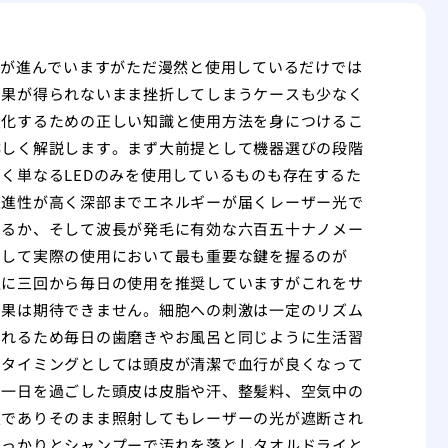
及が進んでいますがただ漫然と使用しているだけでは
効果が得られないまま挫折してしまうケースも少なく
大化するための正しい知識と使用方法を身につけるこ
詳しく解説します。まず大前提として機器選びの段階
く単なるLEDのみを使用しているものも存在するた
直進性が高く深部までエネルギーが届くレーザー光で
いるか、そして波長が発毛に有効な六百五十ナノメー
そして実際の使用において最も重要な鍵を握るのが
週に三回から毎日の使用を推奨していますがこれをサ
効果は期待できません。細胞への刺激は一定のリズム
されるため毎日の歯磨きやお風呂と同じように生活習
うタイミングとしては頭皮が清潔で血行が良くなって
。一日を過ごした頭皮は皮脂や汗、整髪料、空気中の
態でありそのまま照射してもレーザーの光が遮断され
しっかりとシャンプーで汚れを落としタオルドライと