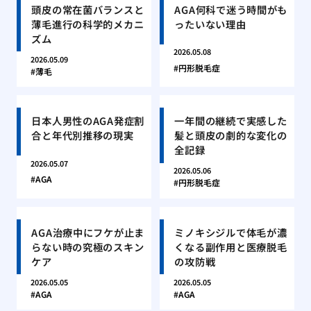
頭皮の常在菌バランスと
AGA何科で迷う時間がも
薄毛進行の科学的メカニ
ったいない理由
ズム
2026.05.08
2026.05.09
円形脱毛症
薄毛
日本人男性のAGA発症割
一年間の継続で実感した
合と年代別推移の現実
髪と頭皮の劇的な変化の
全記録
2026.05.07
2026.05.06
AGA
円形脱毛症
AGA治療中にフケが止ま
ミノキシジルで体毛が濃
らない時の究極のスキン
くなる副作用と医療脱毛
ケア
の攻防戦
2026.05.05
2026.05.05
AGA
AGA