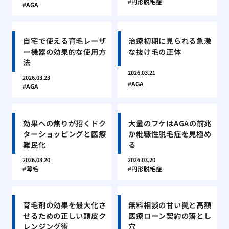
円形脱毛症
AGA
自宅で使える育毛レーザ
治療初期に見られる急激
ー機器の効果的な使用方
な抜け毛の正体
法
2026.03.21
2026.03.23
AGA
AGA
効果への焦りが招くドク
大量のフケはAGAの前兆
ターショッピングと医療
か粃糠性脱毛症を見極め
難民化
る
2026.03.20
2026.03.20
薄毛
円形脱毛症
育毛剤の効果を最大化さ
無料相談の甘い罠と高額
せるための正しい頭皮ク
医療ローン契約の落とし
レンジング術
穴