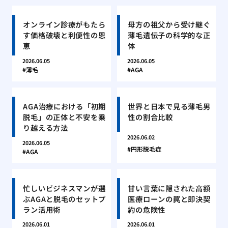
オンライン診療がもたら
母方の祖父から受け継ぐ
す価格破壊と利便性の恩
薄毛遺伝子の科学的な正
恵
体
2026.06.05
2026.06.05
薄毛
AGA
AGA治療における「初期
世界と日本で見る薄毛男
脱毛」の正体と不安を乗
性の割合比較
り越える方法
2026.06.02
2026.06.05
円形脱毛症
AGA
忙しいビジネスマンが選
甘い言葉に隠された高額
ぶAGAと脱毛のセットプ
医療ローンの罠と即決契
ラン活用術
約の危険性
2026.06.01
2026.06.01