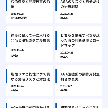
む偽造薬と健康被害の恐
AGAのリスクと自分だけ
怖
の治療戦略
2026.06.28
2026.06.28
円形脱毛症
AGA
痛みに耐えて手に入れる
どちらを優先すべきか迷
発毛と脱毛のダブル成果
った時の判断基準とロー
ドマップ
2026.06.26
2026.06.25
AGA
AGA
脂性フケと乾性フケで異
AGA治療薬の副作用発生
なる薄毛リスクと対処法
割合の真実
2026.06.24
2026.06.23
AGA
AGA
AGA治療の成否を分ける
初期脱毛パニックが生む