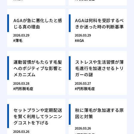
AGAが急に悪化したと感
AGAは何科を受診するべ
じる真の理由
きか迷った時の判断基準
2026.03.29
2026.03.29
薄毛
AGA
運動習慣がもたらす毛髪
ストレスや生活習慣が薄
へのポジティブな影響と
毛進行を加速させるトリ
メカニズム
ガーの謎
2026.03.28
2026.03.27
円形脱毛症
円形脱毛症
セットプランや定期配送
秋に薄毛が急加速する原
を賢く利用してランニン
因と対策
グコストを下げる
2026.03.26
2026.03.26