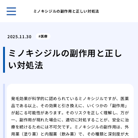
ミノキシジルの副作用と正しい対処法
ホー
鏡を
2025.11.30
医療
リを
女性
ミノキシジルの副作用と正し
の？
い対処法
分け
い？
女性
日か
女性
発毛効果が科学的に認められているミノキシジルですが、医薬
基本
品である以上、その効果と引き換えに、いくつかの「副作用」
月1
が起こる可能性があります。そのリスクを正しく理解し、万が
AG
一、副作用が現れた場合に、適切に対処することが、安全に治
用・
療を続けるためには不可欠です。ミノキシジルの副作用は、外
抜け
用薬（塗り薬）と内服薬（飲み薬）で、その種類と深刻度が大