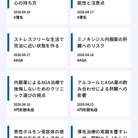
心の持ち方
能性と注意点
2026.04.18
2026.04.17
薄毛
薄毛
ストレスフリーな生活で
ミノキシジル内服薬の肝
完治に近い状態を作る
臓へのリスク
2026.04.17
2026.04.16
AGA
AGA
内服薬によるAGA治療で
アルコールとAGA薬の飲
後悔しないためのクリニ
み合わせによる肝臓への
ック選びの視点
影響
2026.04.16
2026.04.15
円形脱毛症
円形脱毛症
男性ホルモン受容体の感
薄毛治療の常識を覆すレ
受性が左右するヘアサイ
ーザー照射とミノキシジ