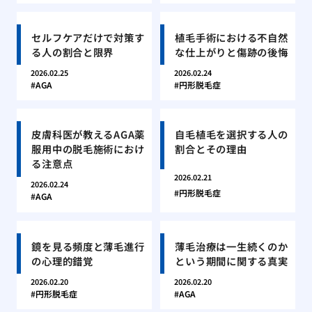
セルフケアだけで対策す
植毛手術における不自然
る人の割合と限界
な仕上がりと傷跡の後悔
2026.02.25
2026.02.24
AGA
円形脱毛症
皮膚科医が教えるAGA薬
自毛植毛を選択する人の
服用中の脱毛施術におけ
割合とその理由
る注意点
2026.02.21
2026.02.24
円形脱毛症
AGA
鏡を見る頻度と薄毛進行
薄毛治療は一生続くのか
の心理的錯覚
という期間に関する真実
2026.02.20
2026.02.20
円形脱毛症
AGA