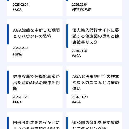
2026.02.04
2026.02.04
AGA
円形脱毛症
AGA治療を中断した期間
個人輸入代行サイトに蔓
とリバウンドの恐怖
延する偽造薬の恐怖と健
康被害リスク
2026.02.03
2026.01.31
薄毛
AGA
健康診断で肝機能異常が
AGAと円形脱毛症の根本
出た時のAGA治療中断判
的なメカニズムと治療の
断
違い
2026.01.29
2026.01.29
AGA
AGA
円形脱毛症をきっかけに
後頭部の薄毛を隠す髪型
見つかる潜在的なAGAの
とスタイリング術