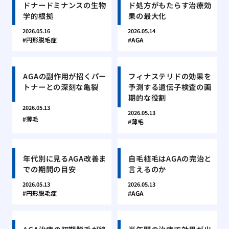
ドナードミナンスの生物
ド処方がもたらす治療効
学的根拠
果の最大化
2026.05.16
2026.05.14
円形脱毛症
AGA
AGAの副作用が招くパー
フィナステリドの効果を
トナーとの深刻な亀裂
予測する遺伝子検査の画
期的な役割
2026.05.13
2026.05.13
薄毛
薄毛
年代別に見るAGA改善ま
自毛植毛はAGAの完治と
での期間の目安
言えるのか
2026.05.13
2026.05.13
円形脱毛症
AGA