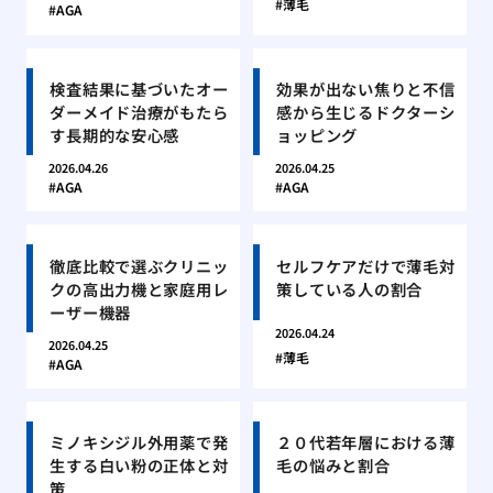
薄毛
AGA
検査結果に基づいたオー
効果が出ない焦りと不信
ダーメイド治療がもたら
感から生じるドクターシ
す長期的な安心感
ョッピング
2026.04.26
2026.04.25
AGA
AGA
徹底比較で選ぶクリニッ
セルフケアだけで薄毛対
クの高出力機と家庭用レ
策している人の割合
ーザー機器
2026.04.24
2026.04.25
薄毛
AGA
ミノキシジル外用薬で発
２０代若年層における薄
生する白い粉の正体と対
毛の悩みと割合
策