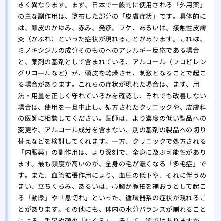
味し
きく異なります。まず、日本で一般的に使用される「外用薬」
の主な副作用は、塗布した部分の「皮膚症状」です。具体的に
は、頭皮のかゆみ、赤み、発疹、フケ、あるいは、接触性皮膚
炎（かぶれ）といった症状が現れることがあります。これは、
ミノキシジルの成分そのものへのアレルギー反応である場合
と、薬剤の基剤として含まれている、アルコール（プロピレン
グリコールなど）が、頭皮を乾燥させ、刺激となることで起こ
る場合があります。これらの症状が現れた場合は、まず、用
法・用量を正しく守れているかを確認し、それでも改善しない
場合は、使用を一旦中止し、処方されたクリニックや、皮膚科
の医師に相談してください。医師は、より濃度の低い製品への
変更や、アルコール成分を含まない、別の基剤の製品への切り
替えなどを検討してくれます。一方、クリニックで処方される
「内服薬」の副作用は、より深刻で、全身に及ぶ可能性があり
ます。最も頻度が高いのが、全身の毛が濃くなる「多毛症」で
す。また、血管拡張作用により、血圧の低下や、それに伴うめ
まい、立ちくらみ、あるいは、心臓が脈拍を補おうとして起こ
る「動悸」や「息切れ」といった、循環器系の症状が現れるこ
とがあります。その他にも、体内の水分バランスが崩れること
による、手足や顔の「むくみ」、そして、稀ではありますが、