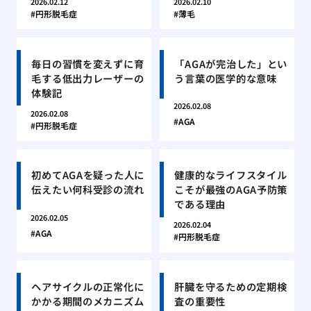
2026.02.12
2026.02.10
円形脱毛症
薄毛
毎日の習慣を変えずに育
「AGAが完治した」とい
毛する低出力レーザーの
う言葉の医学的な意味
体験記
2026.02.08
2026.02.08
AGA
円形脱毛症
初めてAGAを疑った人に
健康的なライフスタイル
伝えたい何科受診の流れ
こそが最強のAGA予防策
である理由
2026.02.05
2026.02.04
AGA
円形脱毛症
ヘアサイクルの正常化に
肝臓を守るための定期検
かかる期間のメカニズム
査の重要性