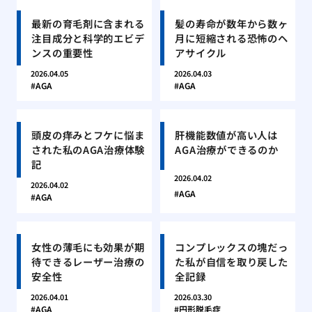
最新の育毛剤に含まれる
髪の寿命が数年から数ヶ
注目成分と科学的エビデ
月に短縮される恐怖のヘ
ンスの重要性
アサイクル
2026.04.05
2026.04.03
AGA
AGA
頭皮の痒みとフケに悩ま
肝機能数値が高い人は
された私のAGA治療体験
AGA治療ができるのか
記
2026.04.02
2026.04.02
AGA
AGA
女性の薄毛にも効果が期
コンプレックスの塊だっ
待できるレーザー治療の
た私が自信を取り戻した
安全性
全記録
2026.04.01
2026.03.30
AGA
円形脱毛症