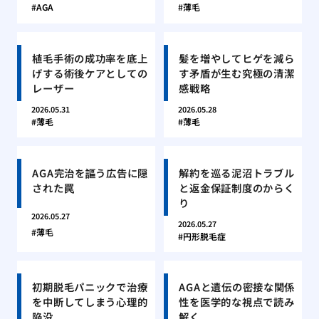
AGA
薄毛
植毛手術の成功率を底上
髪を増やしてヒゲを減ら
げする術後ケアとしての
す矛盾が生む究極の清潔
レーザー
感戦略
2026.05.31
2026.05.28
薄毛
薄毛
AGA完治を謳う広告に隠
解約を巡る泥沼トラブル
された罠
と返金保証制度のからく
り
2026.05.27
2026.05.27
薄毛
円形脱毛症
初期脱毛パニックで治療
AGAと遺伝の密接な関係
を中断してしまう心理的
性を医学的な視点で読み
陥没
解く