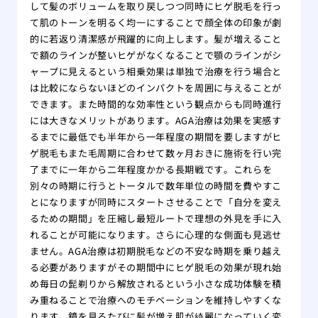
して髪のボリュームを取り戻しつつ同時にヒゲ脱毛を行っ
て肌のトーンを明るく均一にすることで顔全体の印象が劇
的に若返り清潔感が飛躍的に向上します。髪が増えること
で額のラインが整いヒゲがなくなることで顎のラインがシ
ャープに見えるという相乗効果は単独で治療を行う場合と
は比較にならないほどのインパクトを周囲に与えることが
できます。また時間的な効率性という観点からも同時進行
には大きなメリットがあります。AGA治療は効果を実感す
るまでに最低でも半年から一年程度の期間を要しますがヒ
ゲ脱毛もまた毛周期に合わせて数ヶ月おきに施術を行い完
了までに一年から二年程度かかる長期戦です。これらを
別々の時期に行うとトータルで数年単位の時間を費やすこ
とになりますが同時にスタートさせることで「自分を変え
るための期間」を圧縮し最短ルートで理想の外見を手に入
れることが可能になります。さらに心理的な側面も見逃せ
ません。AGA治療は初期脱毛などの不安な時期を乗り越え
る必要がありますがその期間中にヒゲ脱毛の効果が現れ始
め毎日の髭剃りから解放されるという小さな成功体験を積
み重ねることで治療へのモチベーションを維持しやすくな
ります。鏡を見るたびに髪が増え肌が綺麗になっていく変