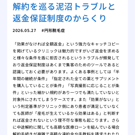
解約を巡る泥沼トラブルと
返金保証制度のからくり
2026.05.27
円形脱毛症
「効果がなければ全額返金」という強力なキャッチコピー
を掲げているクリニックは魅力的ですがいざ返金を求める
と様々な条件を盾に拒否されるというトラブルが頻発して
おり返金保証制度はあくまで集客のためのツールであると
認識しておく必要があります。よくある事例としては「半
年間の継続が条件」「指定された全ての薬とサプリメント
を購入していることが条件」「写真撮影に応じることが条
件」といった細かい規約があり一つでも満たしていないと
対象外にされてしまうケースです。また「効果がない」と
いう判定基準がクリニック側にあり患者が満足していなく
ても医師が「産毛が生えているから効果はある」と判断す
れば返金されないという理不尽な事態も起こります。さら
に中途解約に関しても高額な医療ローンを組んでいる場合
解約手続きが複雑で高額な違約金や手数料を請求されたり