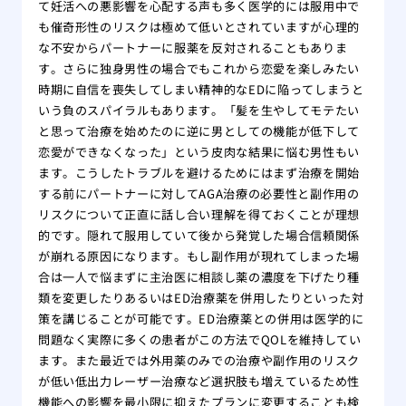
て妊活への悪影響を心配する声も多く医学的には服用中で
も催奇形性のリスクは極めて低いとされていますが心理的
な不安からパートナーに服薬を反対されることもありま
す。さらに独身男性の場合でもこれから恋愛を楽しみたい
時期に自信を喪失してしまい精神的なEDに陥ってしまうと
いう負のスパイラルもあります。「髪を生やしてモテたい
と思って治療を始めたのに逆に男としての機能が低下して
恋愛ができなくなった」という皮肉な結果に悩む男性もい
ます。こうしたトラブルを避けるためにはまず治療を開始
する前にパートナーに対してAGA治療の必要性と副作用の
リスクについて正直に話し合い理解を得ておくことが理想
的です。隠れて服用していて後から発覚した場合信頼関係
が崩れる原因になります。もし副作用が現れてしまった場
合は一人で悩まずに主治医に相談し薬の濃度を下げたり種
類を変更したりあるいはED治療薬を併用したりといった対
策を講じることが可能です。ED治療薬との併用は医学的に
問題なく実際に多くの患者がこの方法でQOLを維持してい
ます。また最近では外用薬のみでの治療や副作用のリスク
が低い低出力レーザー治療など選択肢も増えているため性
機能への影響を最小限に抑えたプランに変更することも検