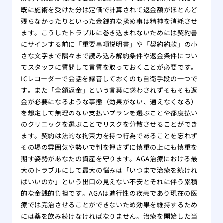
既に施術を受けた分は定価で計算されて返金額がほとんど
残らなかったりといった金銭的な揉め事は精神を消耗させ
ます。こうしたトラブルに巻き込まれないためには契約書
にサインする前に「重要事項説明書」や「契約約款」の小
さな文字まで隅々まで読み込み解約条件や返金条件につい
てスタッフに質問して言質を取っておくことが必要です。
ICレコーダーで会話を録音しておくのも自衛手段の一つで
す。また「全額返金」という言葉に惑わされずそもそも返
金が必要になるような事態（効果がない、通えなくなる）
を想定して無理のない支払いプランを選ぶことや都度払い
のクリニックを選ぶことでリスクを分散させることができ
ます。契約は法的な拘束力を持つ行為であることを忘れず
その場の雰囲気や勢いで判を押さずに慎重の上にも慎重を
期す姿勢があなたの資産を守ります。AGA治療における最
大のトラブルにして最大の悩みは「いつまで治療を続けれ
ばいいのか」という出口の見えない不安とそれに伴う累積
的な金銭的負担です。AGAは進行性の疾患であり現在の医
療では完治させることができないため効果を維持するため
には薬を飲み続けなければなりません。治療を開始した当