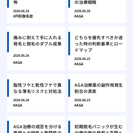
怖
の治療戦略
2026.06.28
2026.06.28
円形脱毛症
AGA
痛みに耐えて手に入れる
どちらを優先すべきか迷
発毛と脱毛のダブル成果
った時の判断基準とロー
ドマップ
2026.06.26
2026.06.25
AGA
AGA
脂性フケと乾性フケで異
AGA治療薬の副作用発生
なる薄毛リスクと対処法
割合の真実
2026.06.24
2026.06.23
AGA
AGA
AGA治療の成否を分ける
初期脱毛パニックが生む
医師との相性と専門性の
治療中断の悲劇と克服へ