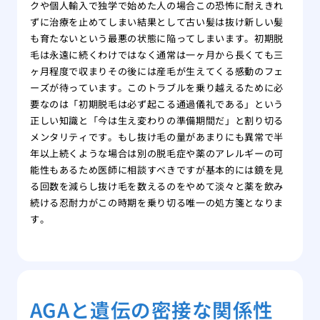
クや個人輸入で独学で始めた人の場合この恐怖に耐えきれ
ずに治療を止めてしまい結果として古い髪は抜け新しい髪
も育たないという最悪の状態に陥ってしまいます。初期脱
毛は永遠に続くわけではなく通常は一ヶ月から長くても三
ヶ月程度で収まりその後には産毛が生えてくる感動のフェ
ーズが待っています。このトラブルを乗り越えるために必
要なのは「初期脱毛は必ず起こる通過儀礼である」という
正しい知識と「今は生え変わりの準備期間だ」と割り切る
メンタリティです。もし抜け毛の量があまりにも異常で半
年以上続くような場合は別の脱毛症や薬のアレルギーの可
能性もあるため医師に相談すべきですが基本的には鏡を見
る回数を減らし抜け毛を数えるのをやめて淡々と薬を飲み
続ける忍耐力がこの時期を乗り切る唯一の処方箋となりま
す。
AGAと遺伝の密接な関係性