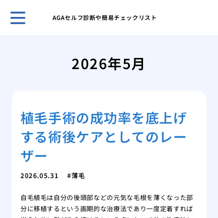
AGAセルフ診断や簡易チェックリスト
ホー
鏡を
2026年5月
リを
女性
の？
分け
植毛手術の成功率を底上げ
い？
女性
する術後ケアとしてのレー
日か
女性
ザー
基本
月1
2026.05.31
薄毛
AG
自毛植毛は自分の後頭部などの元気な毛根を薄くなった部
用・
分に移植するという画期的な治療法であり一度定着すれば
抜け