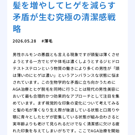
髪を増やしてヒゲを減らす
矛盾が生む究極の清潔感戦
略
2026.05.28
薄毛
男性ホルモンの悪戯とも言える現象ですが頭髪は薄くさせ
ようとする一方でヒゲや体毛は濃くしようとするジヒドロ
テストステロンという物質の働きにより多くの男性が「頭
は薄いのにヒゲは濃い」というアンバランスな状態に悩ま
されています。この生物学的な矛盾に立ち向かうために
AGA治療とヒゲ脱毛を同時に行うことは現代の男性美容に
おいて最も合理的かつ効果的なアプローチとして注目を集
めています。まず視覚的な印象の変化について考えてみる
と髪の毛が薄くなり生え際が後退している状態と口周りや
顎に青々としたヒゲが密集している状態が組み合わさると
実年齢よりも老けて見られるだけでなく清潔感に欠ける疲
れた印象を与えてしまいがちです。ここでAGA治療を開始