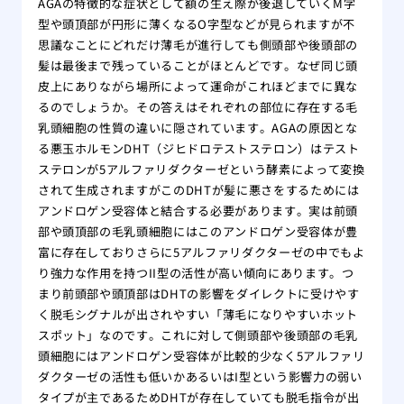
AGAの特徴的な症状として額の生え際が後退していくM字
型や頭頂部が円形に薄くなるO字型などが見られますが不
思議なことにどれだけ薄毛が進行しても側頭部や後頭部の
髪は最後まで残っていることがほとんどです。なぜ同じ頭
皮上にありながら場所によって運命がこれほどまでに異な
るのでしょうか。その答えはそれぞれの部位に存在する毛
乳頭細胞の性質の違いに隠されています。AGAの原因とな
る悪玉ホルモンDHT（ジヒドロテストステロン）はテスト
ステロンが5アルファリダクターゼという酵素によって変換
されて生成されますがこのDHTが髪に悪さをするためには
アンドロゲン受容体と結合する必要があります。実は前頭
部や頭頂部の毛乳頭細胞にはこのアンドロゲン受容体が豊
富に存在しておりさらに5アルファリダクターゼの中でもよ
り強力な作用を持つII型の活性が高い傾向にあります。つ
まり前頭部や頭頂部はDHTの影響をダイレクトに受けやす
く脱毛シグナルが出されやすい「薄毛になりやすいホット
スポット」なのです。これに対して側頭部や後頭部の毛乳
頭細胞にはアンドロゲン受容体が比較的少なく5アルファリ
ダクターゼの活性も低いかあるいはI型という影響力の弱い
タイプが主であるためDHTが存在していても脱毛指令が出