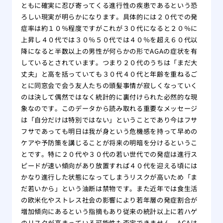
ともに確実に忍び寄ってくる進行性の疾患であるという恐
ろしい現実が明らかになります。具体的には２０代での発
症率は約１０％程度ですがこれが３０代になると２０％に
上昇し４０代では３０％５０代では４０％を超え６０代以
降になると半数以上の男性が何らかの形でAGAの症状を有
しているとされています。つまり２０代のうちは「まだ大
丈夫」と高を括っていても３０代４０代と年齢を重ねるご
とに同窓会で会う友人たちの頭髪事情が寂しくなっていく
のは決して偶然ではなく統計的に裏付けられた必然的な現
象なのです。このデータから読み取れる重要なメッセージ
は「自分だけは特別ではない」ということであり今はフサ
フサであっても明日は我が身という危機感を持って早めの
ケアや予防策を講じることが将来の明暗を分けるというこ
とです。特に２０代や３０代の若い世代での発症は進行ス
ピードが速い傾向があり放置すれば４０代を迎える頃には
かなり進行した状態になってしまうリスクが高いため「ま
だ若いから」という油断は禁物です。また近年では食生活
の欧米化やストレス社会の影響により若年層の発症割合が
増加傾向にあるという指摘もあり従来の統計以上に若ハゲ
のリスクが高まっている可能性も否定できません。AGAは