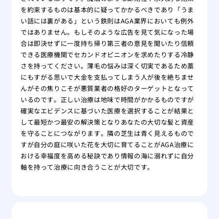
を約束するものは基本的に疑ってかかるべきであり「うま
い話には裏がある」という鉄則はAGA業界においても例外
ではありません。もしそのような広告を見て気になった場
合は即決せずに一度持ち帰り第三者の意見を聞いたり信頼
できる医療機関でセカンドオピニオンを求めたりする冷静
さを持ってください。薄毛の悩みは深く切実であるため藁
にもすがる思いで大金を支払ってしまう人が後を絶ちませ
んがその焦りこそが悪質業者の格好のターゲットとなって
いるのです。正しい治療は地味で時間がかかるものですが
確実なエビデンスに基づいた医療を選択することが結果と
して最短かつ最安の解決策となりあなたの大切な髪と資産
を守ることにつながります。隣の芝生は青く見えるもので
すが自分の庭に咲いた花を大切に育てることがAGA治療に
おける幸福度を高める秘訣であり情報の海に溺れずに自分
軸を持って治療に向き合うことが大切です。