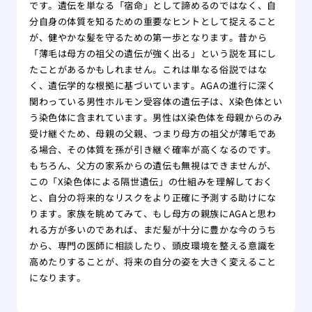
です。遺伝を単なる「宿命」として諦めるのではなく、自
分自身の体質を知るための重要なヒントとして捉えること
が、健やかな髪を守るための第一歩となります。昔から
「薄毛は母方の祖父の遺伝が強く出る」という説を耳にし
たことがあるかもしれません。これは単なる俗説ではな
く、遺伝学的な根拠に基づいています。AGAの進行に深く
関わっている男性ホルモン受容体の遺伝子は、X染色体とい
う染色体に含まれています。男性はX染色体を母親からのみ
受け継ぐため、母親の父親、つまり母方の祖父が薄毛であ
る場合、その体質を孫が引き継ぐ確率が高くなるのです。
もちろん、父方の家系からの遺伝も無視はできませんが、
この「X染色体による隔世遺伝」の仕組みを理解しておく
と、自分の将来的なリスクをより正確に予測する助けにな
ります。家族を眺めてみて、もし母方の親族にAGAと思わ
れる方が多いのであれば、まだ髪が十分に豊かな今のうち
から、専門の医師に相談したり、頭皮環境を整える意識を
高めたりすることが、将来の自分の姿を大きく変えること
になります。