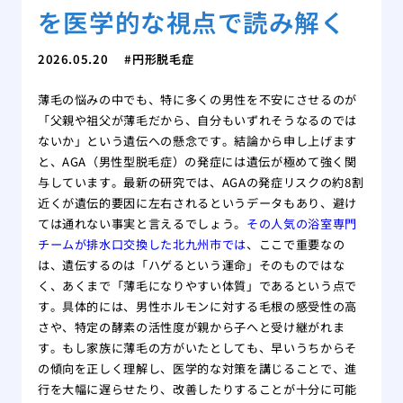
を医学的な視点で読み解く
2026.05.20
円形脱毛症
薄毛の悩みの中でも、特に多くの男性を不安にさせるのが
「父親や祖父が薄毛だから、自分もいずれそうなるのでは
ないか」という遺伝への懸念です。結論から申し上げます
と、AGA（男性型脱毛症）の発症には遺伝が極めて強く関
与しています。最新の研究では、AGAの発症リスクの約8割
近くが遺伝的要因に左右されるというデータもあり、避け
ては通れない事実と言えるでしょう。
その人気の浴室専門
チームが排水口交換した北九州市では
、ここで重要なの
は、遺伝するのは「ハゲるという運命」そのものではな
く、あくまで「薄毛になりやすい体質」であるという点で
す。具体的には、男性ホルモンに対する毛根の感受性の高
さや、特定の酵素の活性度が親から子へと受け継がれま
す。もし家族に薄毛の方がいたとしても、早いうちからそ
の傾向を正しく理解し、医学的な対策を講じることで、進
行を大幅に遅らせたり、改善したりすることが十分に可能