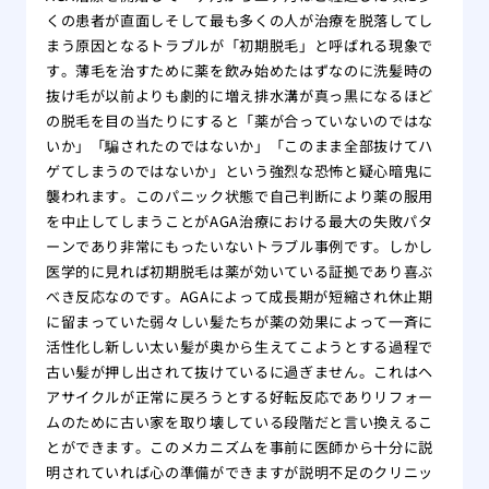
くの患者が直面しそして最も多くの人が治療を脱落してし
まう原因となるトラブルが「初期脱毛」と呼ばれる現象で
す。薄毛を治すために薬を飲み始めたはずなのに洗髪時の
抜け毛が以前よりも劇的に増え排水溝が真っ黒になるほど
の脱毛を目の当たりにすると「薬が合っていないのではな
いか」「騙されたのではないか」「このまま全部抜けてハ
ゲてしまうのではないか」という強烈な恐怖と疑心暗鬼に
襲われます。このパニック状態で自己判断により薬の服用
を中止してしまうことがAGA治療における最大の失敗パタ
ーンであり非常にもったいないトラブル事例です。しかし
医学的に見れば初期脱毛は薬が効いている証拠であり喜ぶ
べき反応なのです。AGAによって成長期が短縮され休止期
に留まっていた弱々しい髪たちが薬の効果によって一斉に
活性化し新しい太い髪が奥から生えてこようとする過程で
古い髪が押し出されて抜けているに過ぎません。これはヘ
アサイクルが正常に戻ろうとする好転反応でありリフォー
ムのために古い家を取り壊している段階だと言い換えるこ
とができます。このメカニズムを事前に医師から十分に説
明されていれば心の準備ができますが説明不足のクリニッ