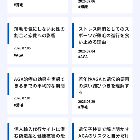
2026.07.06
薄毛
知識
薄毛を気にしない女性の
ストレス解消としてのス
割合と恋愛への影響
ポーツが薄毛の進行を食
い止める理由
2026.07.05
2026.07.04
AGA
AGA
AGA治療の効果を実感で
若年性AGAと遺伝的要因
きるまでの平均的な期間
の深い結びつきを理解す
る
2026.07.01
2026.06.29
薄毛
薄毛
個人輸入代行サイトに潜
遺伝子検査で解き明かす
む偽造薬と健康被害の恐
AGAのリスクと自分だけ