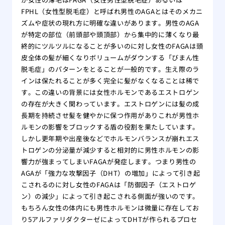
FPHL（女性型脱毛症）と呼ばれ男性のAGAとはそのメカニ
ズムや症状の現れ方に明確な違いがあります。男性のAGA
が特定の部位（前頭部や頭頂部）から集中的に薄くなり最
終的にツルツルになることが多いのに対し女性のFAGAは頭
皮全体の髪が細くなりボリュームがダウンする「びまん性
脱毛症」のパターンをとることが一般的です。生え際のラ
インは保たれることが多く完全に髪がなくなることは稀で
す。この違いの背景には女性ホルモンであるエストロゲン
の存在が大きく関わっています。エストロゲンには髪の成
長期を持続させ髪を健やかに保つ作用がありこれが男性ホ
ルモンの影響をブロックする盾の役割を果たしています。
しかし更年期や出産後などでホルモンバランスが崩れエス
トロゲンの分泌量が減少すると相対的に男性ホルモンの影
響力が強まってしまいFAGAが発症します。つまり男性の
AGAが「強力な攻撃因子（DHT）の増加」によって引き起
こされるのに対し女性のFAGAは「防御因子（エストロゲ
ン）の減少」によって引き起こされる側面が強いのです。
もちろん女性の体内にも男性ホルモンは微量に存在してお
り5アルファリダクターゼによってDHTが作られるプロセ