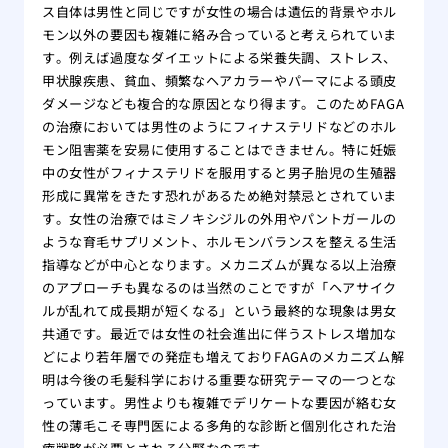
ス自体は男性と同じですが女性の場合は遺伝的背景やホル
モン以外の要因も複雑に絡み合っていると考えられていま
す。例えば過度なダイエットによる栄養失調、ストレス、
甲状腺疾患、貧血、頻繁なヘアカラーやパーマによる頭皮
ダメージなども複合的な原因となり得ます。このためFAGA
の治療においては男性のようにフィナステリドなどのホル
モン阻害薬を安易に使用することはできません。特に妊娠
中の女性がフィナステリドを服用すると男子胎児の生殖器
形成に異常をきたす恐れがあるため絶対禁忌とされていま
す。女性の治療ではミノキシジルの外用やパントガールの
ような育毛サプリメント、ホルモンバランスを整える生活
指導などが中心となります。メカニズムが異なる以上治療
のアプローチも異なるのは当然のことですが「ヘアサイク
ルが乱れて成長期が短くなる」という最終的な現象は男女
共通です。最近では女性の社会進出に伴うストレス増加な
どにより若年層での発症も増えておりFAGAのメカニズム解
明は今後の毛髪科学における重要な研究テーマの一つとな
っています。男性よりも複雑でデリケートな要因が絡む女
性の薄毛こそ専門医による多角的な診断と個別化された治