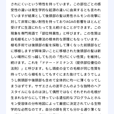
されにくいという特性を持っています。この部位ごとの感
受性の違いは発生学的な起源の違いに由来するとも言われ
ていますが結果として後頭部の髪は男性ホルモンの攻撃に
対して非常に強い耐性を持っておりAGAの影響をほとんど
受けずに生涯にわたって生え続けることができます。この
現象を専門用語で「部位特異性」と呼びます。この性質は
自毛植毛という治療法の根本的な原理にもなっています。
植毛手術では後頭部の髪を採取して薄くなった前頭部など
に移植しますが興味深いことに移植された後頭部の髪は新
しい場所に引っ越しても元の「禿げにくい性質」を維持し
続けます。これを「ドナー・ドミナンス（提供部位優位の
法則）」と呼びます。もし頭皮の全ての毛根が同じ性質を
持っていたら植毛をしてもすぐにまた抜けてしまうでしょ
うし側頭部や後頭部も含めて全体的に均一に薄くなってし
まうはずです。サザエさんの波平さんのような独特のヘア
スタイルになるのは決して偶然ではなくそれぞれの毛根が
生まれながらにして持っている遺伝的なプログラムとホル
モン受容体の分布地図によって厳密に決定されている生物
学的な必然なのです。自分の頭を見ても分かる通り薄くな