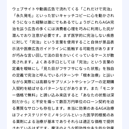
ウェブサイトや動画広告で流れてくる「これだけで完治」
「永久発毛」といった甘いキャッチコピーに心を動かされ
そうになった経験は誰にでもあるでしょうがこれらAGA完
治を謳う広告の多くには消費者心理を巧みに利用した罠が
潜んでおり注意が必要です。まず医学的に完治しない疾患
に対して「完治」という言葉を使用すること自体が景品表
示法や医療広告ガイドラインに抵触する可能性があります
が巧みな言い回しで法の目をかいくぐっているケースが散
見されます。よくある手口としては「完治」という言葉の
定義を曖昧にし「見た目がフサフサになった状態」を独自
の定義で完治と呼んでいるパターンや「根本治療」と謳い
ながら実際には高額なサプリメントやシャンプーの定期購
入契約を結ばせるパターンなどがあります。また「モニタ
ー価格で無料」と誘い込み来店すると「あなたの状態は深
刻だから」と不安を煽って数百万円単位のローン契約を迫
る悪質なサロンも存在します。本当に効果のあるAGA治療
はフィナステリドやミノキシジルといった医学的根拠のあ
る薬剤による治療が基本でありそれらは適正な価格で提供
されているはずです。魔法のような即効性や永久的な効果