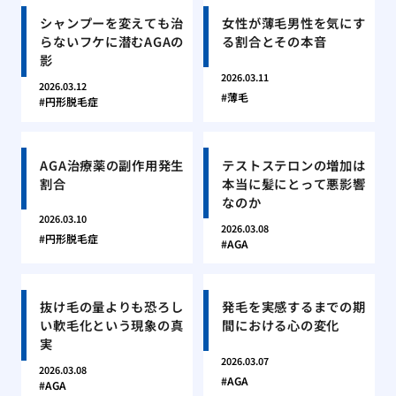
シャンプーを変えても治
女性が薄毛男性を気にす
らないフケに潜むAGAの
る割合とその本音
影
2026.03.11
2026.03.12
薄毛
円形脱毛症
AGA治療薬の副作用発生
テストステロンの増加は
割合
本当に髪にとって悪影響
なのか
2026.03.10
2026.03.08
円形脱毛症
AGA
抜け毛の量よりも恐ろし
発毛を実感するまでの期
い軟毛化という現象の真
間における心の変化
実
2026.03.07
2026.03.08
AGA
AGA