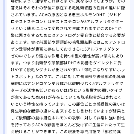
場所によって運命がこれほどまでに異なるのでしょうか。その
味し
答えはそれぞれの部位に存在する毛乳頭細胞の性質の違いに隠
されています。AGAの原因となる悪玉ホルモンDHT（ジヒド
ロテストステロン）はテストステロンが5アルファリダクター
ゼという酵素によって変換されて生成されますがこのDHTが
髪に悪さをするためにはアンドロゲン受容体と結合する必要が
あります。実は前頭部や頭頂部の毛乳頭細胞にはこのアンドロ
ゲン受容体が豊富に存在しておりさらに5アルファリダクター
ゼの中でもより強力な作用を持つII型の活性が高い傾向にあり
ます。つまり前頭部や頭頂部はDHTの影響をダイレクトに受
けやすく脱毛シグナルが出されやすい「薄毛になりやすいホッ
トスポット」なのです。これに対して側頭部や後頭部の毛乳頭
細胞にはアンドロゲン受容体が比較的少なく5アルファリダク
ターゼの活性も低いかあるいはI型という影響力の弱いタイプ
が主であるためDHTが存在していても脱毛指令が出されにく
いという特性を持っています。この部位ごとの感受性の違いは
発生学的な起源の違いに由来するとも言われていますが結果と
して後頭部の髪は男性ホルモンの攻撃に対して非常に強い耐性
を持っておりAGAの影響をほとんど受けずに生涯にわたって生
え続けることができます。この現象を専門用語で「部位特異