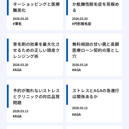
ターショッピングと医療
か粃糠性脱毛症を見極め
難民化
る
2026.03.20
2026.03.20
薄毛
円形脱毛症
育毛剤の効果を最大化さ
無料相談の甘い罠と高額
せるための正しい頭皮ク
医療ローン契約の落とし
レンジング術
穴
2026.03.20
2026.03.18
AGA
AGA
予約が取れないストレス
ストレスとAGAの急進行
とクリニックの対応品質
は関係あるか
問題
2026.03.12
2026.03.13
AGA
AGA