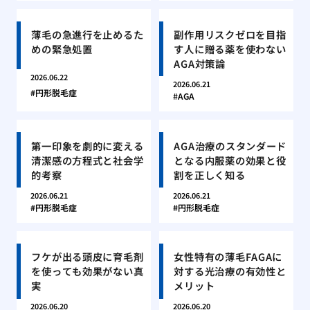
薄毛の急進行を止めるた
副作用リスクゼロを目指
めの緊急処置
す人に贈る薬を使わない
AGA対策論
2026.06.22
2026.06.21
円形脱毛症
AGA
第一印象を劇的に変える
AGA治療のスタンダード
清潔感の方程式と社会学
となる内服薬の効果と役
的考察
割を正しく知る
2026.06.21
2026.06.21
円形脱毛症
円形脱毛症
フケが出る頭皮に育毛剤
女性特有の薄毛FAGAに
を使っても効果がない真
対する光治療の有効性と
実
メリット
2026.06.20
2026.06.20