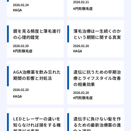
2026.02.21
2026.02.24
円形脱毛症
AGA
鏡を見る頻度と薄毛進行
薄毛治療は一生続くのか
の心理的錯覚
という期間に関する真実
2026.02.20
2026.02.20
円形脱毛症
AGA
AGA治療薬を飲み忘れた
遺伝に抗うための早期治
期間の影響と対処法
療とライフスタイル改善
の相乗効果
2026.02.20
2026.02.20
AGA
円形脱毛症
LEDとレーザーの違いを
遺伝子に負けない髪を作
知らなければ損をする機
るための最新治療薬の進
器選びの真実
化と選択