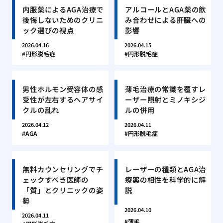
内服薬によるAGA治療で
アルコールとAGA薬の飲
後悔しないためのクリニ
み合わせによる肝臓への
ック選びの視点
影響
2026.04.16
2026.04.15
円形脱毛症
円形脱毛症
男性ホルモン受容体の感
薄毛治療の常識を覆すレ
受性が左右するヘアサイ
ーザー照射とミノキシジ
クルの乱れ
ルの併用
2026.04.12
2026.04.11
AGA
円形脱毛症
無料カウンセリングでチ
レーザーの種類とAGA治
ェックすべき医師の
療薬の相性を科学的に解
「質」とクリニックの姿
説
勢
2026.04.10
2026.04.11
薄毛