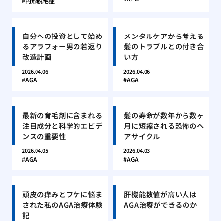
円形脱毛症
自分への投資として始め
メンタルケアから考える
るアラフォー男の若返り
髪のトラブルとの付き合
改造計画
い方
2026.04.06
2026.04.06
AGA
AGA
最新の育毛剤に含まれる
髪の寿命が数年から数ヶ
注目成分と科学的エビデ
月に短縮される恐怖のヘ
ンスの重要性
アサイクル
2026.04.05
2026.04.03
AGA
AGA
頭皮の痒みとフケに悩ま
肝機能数値が高い人は
された私のAGA治療体験
AGA治療ができるのか
記