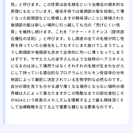
性」と呼びます。この性質は自毛植毛という治療法の根本的な
原理にもなっています。植毛手術では後頭部の髪を採取して薄
くなった前頭部などに移植しますが興味深いことに移植された
後頭部の髪は新しい場所に引っ越しても元の「禿げにくい性
質」を維持し続けます。これを「ドナー・ドミナンス（提供部
位優位の法則）」と呼びます。もし頭皮の全ての毛根が同じ性
質を持っていたら植毛をしてもすぐにまた抜けてしまうでしょ
うし側頭部や後頭部も含めて全体的に均一に薄くなってしまう
はずです。サザエさんの波平さんのような独特のヘアスタイル
になるのは決して偶然ではなくそれぞれの毛根が生まれながら
にして持っている遺伝的なプログラムとホルモン受容体の分布
地図によって厳密に決定されている生物学的な必然なのです。
自分の頭を見ても分かる通り薄くなる場所とならない場所の境
界線は人によって異なりますがこの残酷なまでの部位差別こそ
がAGAという疾患のメカニズムを理解する上で最も興味深くそ
して治療戦略を立てる上で重要な鍵となる要素なのです。