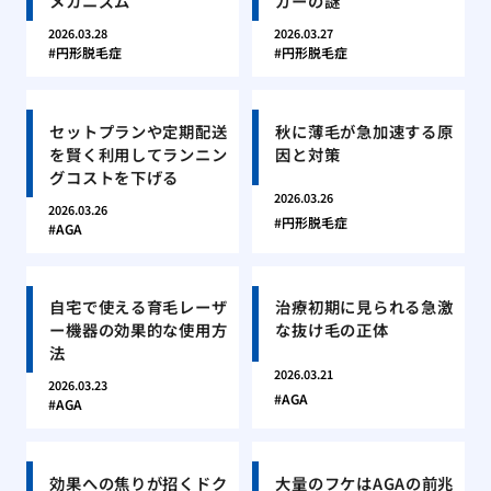
メカニズム
ガーの謎
2026.03.28
2026.03.27
円形脱毛症
円形脱毛症
セットプランや定期配送
秋に薄毛が急加速する原
を賢く利用してランニン
因と対策
グコストを下げる
2026.03.26
2026.03.26
円形脱毛症
AGA
自宅で使える育毛レーザ
治療初期に見られる急激
ー機器の効果的な使用方
な抜け毛の正体
法
2026.03.21
2026.03.23
AGA
AGA
効果への焦りが招くドク
大量のフケはAGAの前兆