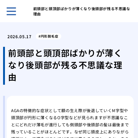
前頭部と頭頂部ばかりが薄くなり後頭部が残る不思議な
理由
ホー
鏡を
2026.05.17
円形脱毛症
リを
女性
前頭部と頭頂部ばかりが薄く
の？
なり後頭部が残る不思議な理
分け
い？
由
女性
日か
女性
基本
月1
AGAの特徴的な症状として額の生え際が後退していくM字型や
頭頂部が円形に薄くなるO字型などが見られますが不思議なこ
AG
とにどれだけ薄毛が進行しても側頭部や後頭部の髪は最後まで
用・
残っていることがほとんどです。なぜ同じ頭皮上にありながら
抜け