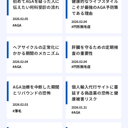
初めてAGAを疑った人に
健康的なライフスタイル
伝えたい何科受診の流れ
こそが最強のAGA予防策
である理由
2026.02.05
2026.02.04
AGA
円形脱毛症
ヘアサイクルの正常化に
肝臓を守るための定期検
かかる期間のメカニズム
査の重要性
2026.02.04
2026.02.04
AGA
円形脱毛症
AGA治療を中断した期間
個人輸入代行サイトに蔓
とリバウンドの恐怖
延する偽造薬の恐怖と健
康被害リスク
2026.02.03
2026.01.31
薄毛
AGA