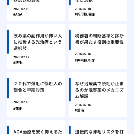
2026.02.19
2026.02.18
AGA
円形脱毛症
飲み薬の副作用が怖い人
税務署の判断基準と診断
に推奨する光治療という
書が果たす役割の重要性
選択肢
2026.02.16
2026.02.17
円形脱毛症
薄毛
２０代で薄毛に悩む人の
なぜ治療薬で脱毛が止ま
割合と早期対策
るのか阻害薬のメカニズ
ム解説
2026.02.16
2026.02.16
薄毛
薄毛
AGA治療を安く抑えるた
遺伝的な薄毛リスクを打