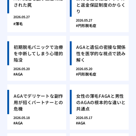
された罠
と返金保証制度のからく
り
2026.05.27
2026.05.27
薄毛
円形脱毛症
初期脱毛パニックで治療
AGAと遺伝の密接な関係
を中断してしまう心理的
性を医学的な視点で読み
陥没
解く
2026.05.20
2026.05.20
AGA
円形脱毛症
AGAでデリケートな副作
女性の薄毛FAGAと男性
用が招くパートナーとの
のAGAの根本的な違いと
危機
共通点
2026.05.18
2026.05.17
AGA
AGA