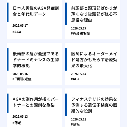
日本人男性のAGA発症割
前頭部と頭頂部ばかりが
合と年代別データ
薄くなり後頭部が残る不
思議な理由
2026.05.17
2026.05.17
AGA
円形脱毛症
後頭部の髪が最強である
医師によるオーダーメイ
ドナードミナンスの生物
ド処方がもたらす治療効
学的根拠
果の最大化
2026.05.16
2026.05.14
円形脱毛症
AGA
AGAの副作用が招くパー
フィナステリドの効果を
トナーとの深刻な亀裂
予測する遺伝子検査の画
期的な役割
2026.05.13
2026.05.13
薄毛
薄毛