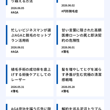
り越える方法
2026.06.02
2026.06.05
円形脱毛症
AGA
忙しいビジネスマンが選
甘い言葉に隠された高額
ぶAGAと脱毛のセットプ
医療ローンの罠と即決契
ラン活用術
約の危険性
2026.06.01
2026.06.01
AGA
薄毛
植毛手術の成功率を底上
髪を増やしてヒゲを減ら
げする術後ケアとしての
す矛盾が生む究極の清潔
レーザー
感戦略
2026.05.31
2026.05.28
薄毛
薄毛
AGA完治を謳う広告に隠
解約を巡る泥沼トラブル