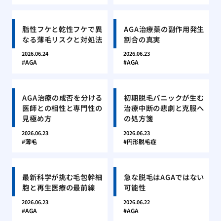
脂性フケと乾性フケで異
AGA治療薬の副作用発生
なる薄毛リスクと対処法
割合の真実
2026.06.24
2026.06.23
AGA
AGA
AGA治療の成否を分ける
初期脱毛パニックが生む
医師との相性と専門性の
治療中断の悲劇と克服へ
見極め方
の処方箋
2026.06.23
2026.06.23
薄毛
円形脱毛症
最新科学が挑む毛包幹細
急な脱毛はAGAではない
胞と再生医療の最前線
可能性
2026.06.23
2026.06.22
AGA
AGA