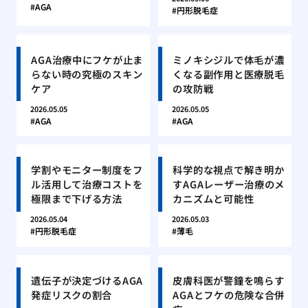
AGA
円形脱毛症
AGA治療中にフケが止ま
ミノキシジルで体毛が濃
らない時の究極のスキン
くなる副作用と医療脱毛
ケア
の攻防戦
2026.05.05
2026.05.05
AGA
AGA
学割やモニター制度をフ
科学的な視点で解き明か
ル活用して治療コストを
すAGAレーザー治療のメ
極限まで下げる方法
カニズムと可能性
2026.05.04
2026.05.03
円形脱毛症
薄毛
遺伝子が決定づけるAGA
皮膚科医が警鐘を鳴らす
発症リスクの割合
AGAとフケの危険な合併