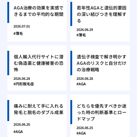
AGA治療の効果を実感で
若年性AGAと遺伝的要因
きるまでの平均的な期間
の深い結びつきを理解す
る
2026.07.01
2026.06.29
薄毛
薄毛
個人輸入代行サイトに潜
遺伝子検査で解き明かす
む偽造薬と健康被害の恐
AGAのリスクと自分だけ
怖
の治療戦略
2026.06.28
2026.06.28
円形脱毛症
AGA
痛みに耐えて手に入れる
どちらを優先すべきか迷
発毛と脱毛のダブル成果
った時の判断基準とロー
ドマップ
2026.06.26
2026.06.25
AGA
AGA