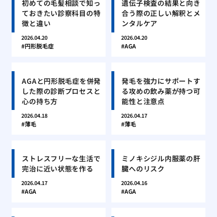
初めての毛髪相談で知っ
遺伝子検査の結果と向き
ておきたい診察科目の特
合う際の正しい解釈とメ
徴と違い
ンタルケア
2026.04.20
2026.04.20
円形脱毛症
AGA
AGAと円形脱毛症を併発
発毛を強力にサポートす
した際の診断プロセスと
る攻めの飲み薬が持つ可
心の持ち方
能性と注意点
2026.04.18
2026.04.17
薄毛
薄毛
ストレスフリーな生活で
ミノキシジル内服薬の肝
完治に近い状態を作る
臓へのリスク
2026.04.17
2026.04.16
AGA
AGA