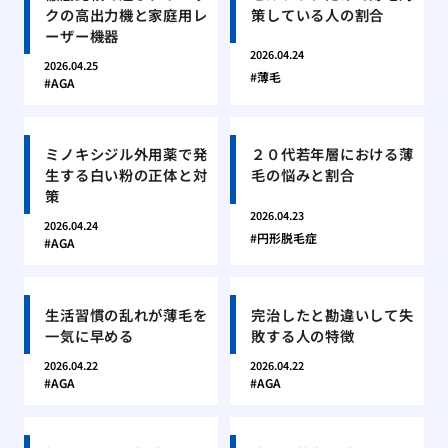
クの高出力機と家庭用レ
策している人の割合
ーザー機器
2026.04.24
2026.04.25
薄毛
AGA
ミノキシジル外用薬で発
２０代若年層における薄
生する白い粉の正体と対
毛の悩みと割合
策
2026.04.23
2026.04.24
円形脱毛症
AGA
生活習慣の乱れが薄毛を
完治したと勘違いして失
一気に早める
敗する人の特徴
2026.04.22
2026.04.22
AGA
AGA