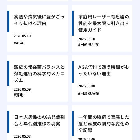
高熱や病気後に髪がごっ
家庭用レーザー育毛器の
そり抜ける理由
性能を最大限に引き出す
使用ガイド
2026.05.10
2026.05.10
AGA
円形脱毛症
頭皮の常在菌バランスと
AGA何科で迷う時間がも
薄毛進行の科学的メカニ
ったいない理由
ズム
2026.05.08
2026.05.09
円形脱毛症
薄毛
日本人男性のAGA発症割
一年間の継続で実感した
合と年代別推移の現実
髪と頭皮の劇的な変化の
全記録
2026.05.07
2026.05.06