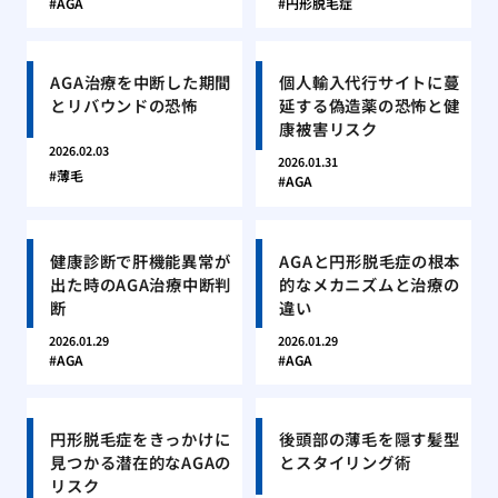
AGA
円形脱毛症
AGA治療を中断した期間
個人輸入代行サイトに蔓
とリバウンドの恐怖
延する偽造薬の恐怖と健
康被害リスク
2026.02.03
2026.01.31
薄毛
AGA
健康診断で肝機能異常が
AGAと円形脱毛症の根本
出た時のAGA治療中断判
的なメカニズムと治療の
断
違い
2026.01.29
2026.01.29
AGA
AGA
円形脱毛症をきっかけに
後頭部の薄毛を隠す髪型
見つかる潜在的なAGAの
とスタイリング術
リスク