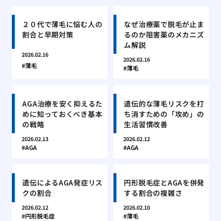
２０代で薄毛に悩む人の
なぜ治療薬で脱毛が止ま
割合と早期対策
るのか阻害薬のメカニズ
ム解説
2026.02.16
2026.02.16
薄毛
薄毛
AGA治療を安く抑えるた
遺伝的な薄毛リスクを打
めに知っておくべき基本
ち消すための「攻め」の
の戦略
生活習慣改善
2026.02.13
2026.02.12
AGA
AGA
遺伝によるAGA発症リス
円形脱毛症とAGAを併発
クの割合
する割合の複雑さ
2026.02.12
2026.02.10
円形脱毛症
薄毛