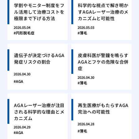
学割やモニター制度をフ
科学的な視点で解き明か
ル活用して治療コストを
すAGAレーザー治療のメ
極限まで下げる方法
カニズムと可能性
2026.05.04
2026.05.03
円形脱毛症
薄毛
遺伝子が決定づけるAGA
皮膚科医が警鐘を鳴らす
発症リスクの割合
AGAとフケの危険な合併
症
2026.04.30
2026.04.30
AGA
薄毛
AGAレーザー治療が注目
再生医療がもたらすAGA
される科学的な理由とメ
完治への可能性
カニズム
2026.04.28
2026.04.29
薄毛
AGA