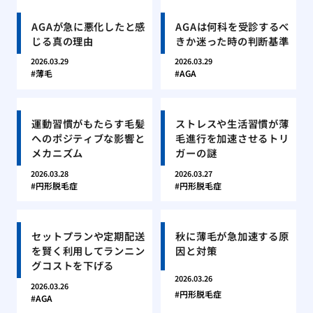
AGAが急に悪化したと感
AGAは何科を受診するべ
じる真の理由
きか迷った時の判断基準
2026.03.29
2026.03.29
薄毛
AGA
運動習慣がもたらす毛髪
ストレスや生活習慣が薄
へのポジティブな影響と
毛進行を加速させるトリ
メカニズム
ガーの謎
2026.03.28
2026.03.27
円形脱毛症
円形脱毛症
セットプランや定期配送
秋に薄毛が急加速する原
を賢く利用してランニン
因と対策
グコストを下げる
2026.03.26
2026.03.26
円形脱毛症
AGA