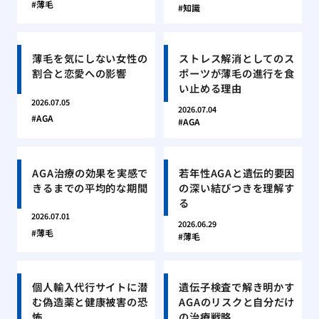
薄毛
知識
薄毛を気にしない女性の
ストレス解消としてのス
割合と恋愛への影響
ポーツが薄毛の進行を食
い止める理由
2026.07.05
2026.07.04
AGA
AGA
AGA治療の効果を実感で
若年性AGAと遺伝的要因
きるまでの平均的な期間
の深い結びつきを理解す
る
2026.07.01
2026.06.29
薄毛
薄毛
個人輸入代行サイトに潜
遺伝子検査で解き明かす
む偽造薬と健康被害の恐
AGAのリスクと自分だけ
怖
の治療戦略