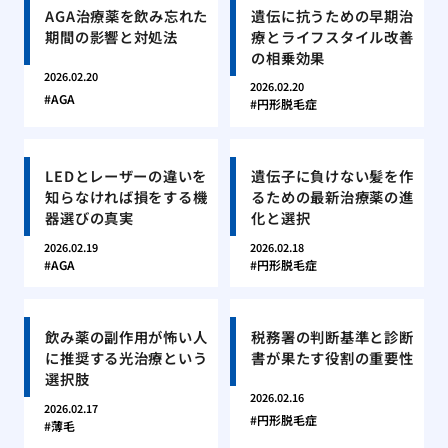
AGA治療薬を飲み忘れた
遺伝に抗うための早期治
期間の影響と対処法
療とライフスタイル改善
の相乗効果
2026.02.20
2026.02.20
AGA
円形脱毛症
LEDとレーザーの違いを
遺伝子に負けない髪を作
知らなければ損をする機
るための最新治療薬の進
器選びの真実
化と選択
2026.02.19
2026.02.18
AGA
円形脱毛症
飲み薬の副作用が怖い人
税務署の判断基準と診断
に推奨する光治療という
書が果たす役割の重要性
選択肢
2026.02.16
2026.02.17
円形脱毛症
薄毛