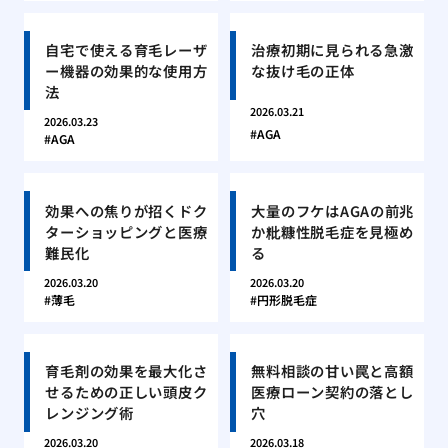
自宅で使える育毛レーザ
治療初期に見られる急激
ー機器の効果的な使用方
な抜け毛の正体
法
2026.03.21
2026.03.23
AGA
AGA
効果への焦りが招くドク
大量のフケはAGAの前兆
ターショッピングと医療
か粃糠性脱毛症を見極め
難民化
る
2026.03.20
2026.03.20
薄毛
円形脱毛症
育毛剤の効果を最大化さ
無料相談の甘い罠と高額
せるための正しい頭皮ク
医療ローン契約の落とし
レンジング術
穴
2026.03.20
2026.03.18