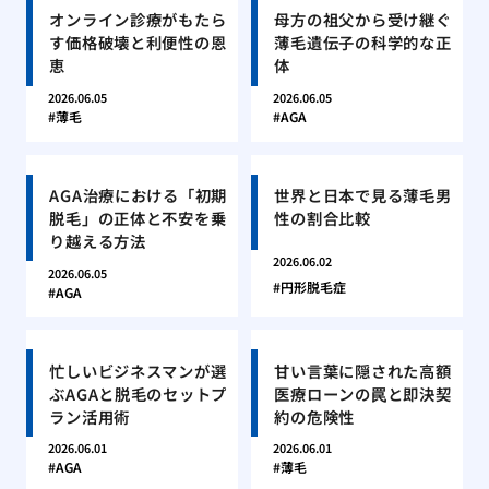
オンライン診療がもたら
母方の祖父から受け継ぐ
す価格破壊と利便性の恩
薄毛遺伝子の科学的な正
恵
体
2026.06.05
2026.06.05
薄毛
AGA
AGA治療における「初期
世界と日本で見る薄毛男
脱毛」の正体と不安を乗
性の割合比較
り越える方法
2026.06.02
2026.06.05
円形脱毛症
AGA
忙しいビジネスマンが選
甘い言葉に隠された高額
ぶAGAと脱毛のセットプ
医療ローンの罠と即決契
ラン活用術
約の危険性
2026.06.01
2026.06.01
AGA
薄毛