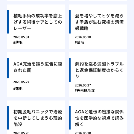
植毛手術の成功率を底上
髪を増やしてヒゲを減ら
げする術後ケアとしての
す矛盾が生む究極の清潔
レーザー
感戦略
2026.05.31
2026.05.28
薄毛
薄毛
AGA完治を謳う広告に隠
解約を巡る泥沼トラブル
された罠
と返金保証制度のからく
り
2026.05.27
2026.05.27
薄毛
円形脱毛症
初期脱毛パニックで治療
AGAと遺伝の密接な関係
を中断してしまう心理的
性を医学的な視点で読み
陥没
解く
2026.05.20
2026.05.20