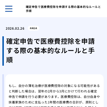
確定申告で医療費控除を申請する際の基本的なルールと
手順
ホー
鏡を
2026.02.26
AGA
リを
女性
確定申告で医療費控除を申請
の？
する際の基本的なルールと手
分け
い？
順
女性
日か
女性
基本
月1
もし、自分の薄毛治療が医療費控除の対象になる可能性がある
と判断した場合は、翌年の2月から3月にかけて行われる確定
AG
申告で申請を行う必要があります。医療費控除は、自分自身や
用・
扶養家族のために支払った1年間の医療費の合計が、原則とし
抜け