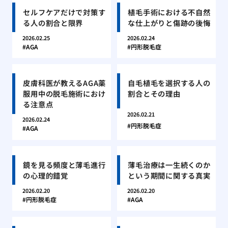
セルフケアだけで対策す
植毛手術における不自然
る人の割合と限界
な仕上がりと傷跡の後悔
2026.02.25
2026.02.24
AGA
円形脱毛症
皮膚科医が教えるAGA薬
自毛植毛を選択する人の
服用中の脱毛施術におけ
割合とその理由
る注意点
2026.02.21
2026.02.24
円形脱毛症
AGA
鏡を見る頻度と薄毛進行
薄毛治療は一生続くのか
の心理的錯覚
という期間に関する真実
2026.02.20
2026.02.20
円形脱毛症
AGA