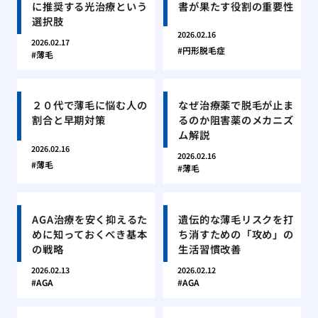
に推奨する光治療という
書が果たす役割の重要性
選択肢
2026.02.16
2026.02.17
円形脱毛症
薄毛
２０代で薄毛に悩む人の
なぜ治療薬で脱毛が止ま
割合と早期対策
るのか阻害薬のメカニズ
ム解説
2026.02.16
2026.02.16
薄毛
薄毛
AGA治療を安く抑えるた
遺伝的な薄毛リスクを打
めに知っておくべき基本
ち消すための「攻め」の
の戦略
生活習慣改善
2026.02.13
2026.02.12
AGA
AGA