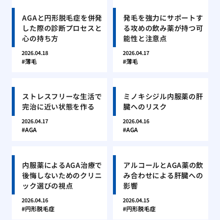
AGAと円形脱毛症を併発
発毛を強力にサポートす
した際の診断プロセスと
る攻めの飲み薬が持つ可
心の持ち方
能性と注意点
2026.04.18
2026.04.17
薄毛
薄毛
ストレスフリーな生活で
ミノキシジル内服薬の肝
完治に近い状態を作る
臓へのリスク
2026.04.17
2026.04.16
AGA
AGA
内服薬によるAGA治療で
アルコールとAGA薬の飲
後悔しないためのクリニ
み合わせによる肝臓への
ック選びの視点
影響
2026.04.16
2026.04.15
円形脱毛症
円形脱毛症