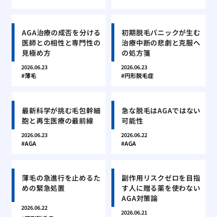
AGA治療の成否を分ける
初期脱毛パニックが生む
医師との相性と専門性の
治療中断の悲劇と克服へ
見極め方
の処方箋
2026.06.23
2026.06.23
薄毛
円形脱毛症
最新科学が挑む毛包幹細
急な脱毛はAGAではない
胞と再生医療の最前線
可能性
2026.06.23
2026.06.22
AGA
AGA
薄毛の急進行を止めるた
副作用リスクゼロを目指
めの緊急処置
す人に贈る薬を使わない
AGA対策論
2026.06.22
2026.06.21