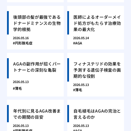
後頭部の髪が最強である
医師によるオーダーメイ
ドナードミナンスの生物
ド処方がもたらす治療効
学的根拠
果の最大化
2026.05.16
2026.05.14
円形脱毛症
AGA
AGAの副作用が招くパー
フィナステリドの効果を
トナーとの深刻な亀裂
予測する遺伝子検査の画
期的な役割
2026.05.13
2026.05.13
薄毛
薄毛
年代別に見るAGA改善ま
自毛植毛はAGAの完治と
での期間の目安
言えるのか
2026.05.13
2026.05.13
円形脱毛症
AGA