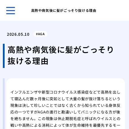
高熱や病気後に髪がごっそり抜ける理由
ホー
鏡を
2026.05.10
AGA
リを
女性
高熱や病気後に髪がごっそり
の？
抜ける理由
分け
い？
女性
日か
女性
インフルエンザや新型コロナウイルス感染症などで高熱を出し
基本
て寝込んだ数ヶ月後に突如として大量の髪が抜け落ちるという
月1
現象は決して珍しいことではなく古くから知られている身体反
AG
応の一つですがAGAの進行と勘違いしてパニックになる方が後
用・
を絶ちません。この現象は休止期脱毛症と呼ばれウイルスとの
抜け
戦いや高熱による消耗によって体が生命維持を最優先するモー