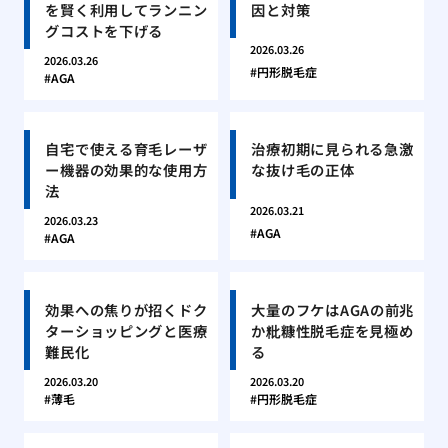
を賢く利用してランニン
因と対策
グコストを下げる
2026.03.26
2026.03.26
円形脱毛症
AGA
自宅で使える育毛レーザ
治療初期に見られる急激
ー機器の効果的な使用方
な抜け毛の正体
法
2026.03.21
2026.03.23
AGA
AGA
効果への焦りが招くドク
大量のフケはAGAの前兆
ターショッピングと医療
か粃糠性脱毛症を見極め
難民化
る
2026.03.20
2026.03.20
薄毛
円形脱毛症