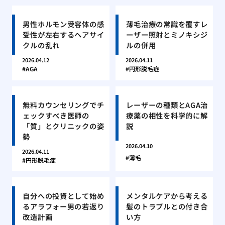
男性ホルモン受容体の感
薄毛治療の常識を覆すレ
受性が左右するヘアサイ
ーザー照射とミノキシジ
クルの乱れ
ルの併用
2026.04.12
2026.04.11
AGA
円形脱毛症
無料カウンセリングでチ
レーザーの種類とAGA治
ェックすべき医師の
療薬の相性を科学的に解
「質」とクリニックの姿
説
勢
2026.04.10
2026.04.11
薄毛
円形脱毛症
自分への投資として始め
メンタルケアから考える
るアラフォー男の若返り
髪のトラブルとの付き合
改造計画
い方