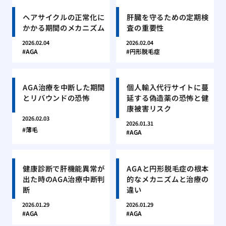
ヘアサイクルの正常化に
肝臓を守るための定期検
かかる期間のメカニズム
査の重要性
2026.02.04
2026.02.04
AGA
円形脱毛症
AGA治療を中断した期間
個人輸入代行サイトに蔓
とリバウンドの恐怖
延する偽造薬の恐怖と健
康被害リスク
2026.02.03
2026.01.31
薄毛
AGA
健康診断で肝機能異常が
AGAと円形脱毛症の根本
出た時のAGA治療中断判
的なメカニズムと治療の
断
違い
2026.01.29
2026.01.29
AGA
AGA