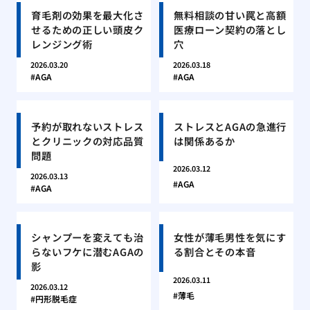
育毛剤の効果を最大化さ
無料相談の甘い罠と高額
せるための正しい頭皮ク
医療ローン契約の落とし
レンジング術
穴
2026.03.20
2026.03.18
AGA
AGA
予約が取れないストレス
ストレスとAGAの急進行
とクリニックの対応品質
は関係あるか
問題
2026.03.12
2026.03.13
AGA
AGA
シャンプーを変えても治
女性が薄毛男性を気にす
らないフケに潜むAGAの
る割合とその本音
影
2026.03.11
2026.03.12
薄毛
円形脱毛症