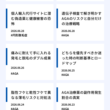
個人輸入代行サイトに潜
遺伝子検査で解き明かす
む偽造薬と健康被害の恐
AGAのリスクと自分だけ
怖
の治療戦略
2026.06.28
2026.06.28
円形脱毛症
AGA
痛みに耐えて手に入れる
どちらを優先すべきか迷
発毛と脱毛のダブル成果
った時の判断基準とロー
ドマップ
2026.06.26
2026.06.25
AGA
AGA
脂性フケと乾性フケで異
AGA治療薬の副作用発生
なる薄毛リスクと対処法
割合の真実
2026.06.24
2026.06.23
AGA
AGA