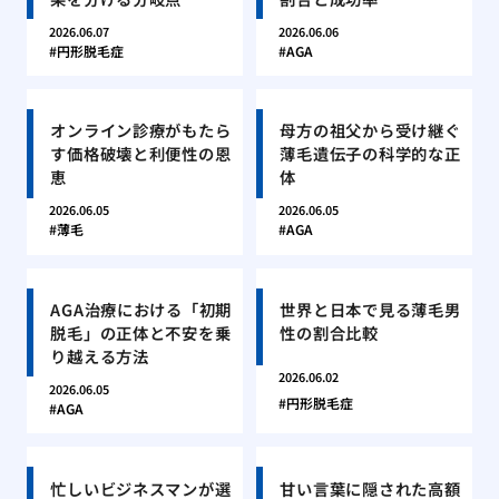
2026.06.07
2026.06.06
円形脱毛症
AGA
オンライン診療がもたら
母方の祖父から受け継ぐ
す価格破壊と利便性の恩
薄毛遺伝子の科学的な正
恵
体
2026.06.05
2026.06.05
薄毛
AGA
AGA治療における「初期
世界と日本で見る薄毛男
脱毛」の正体と不安を乗
性の割合比較
り越える方法
2026.06.02
2026.06.05
円形脱毛症
AGA
忙しいビジネスマンが選
甘い言葉に隠された高額