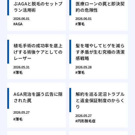
ぶAGAと脱毛のセットプ
医療ローンの罠と即決契
ラン活用術
約の危険性
2026.06.01
2026.06.01
AGA
薄毛
植毛手術の成功率を底上
髪を増やしてヒゲを減ら
げする術後ケアとしての
す矛盾が生む究極の清潔
レーザー
感戦略
2026.05.31
2026.05.28
薄毛
薄毛
AGA完治を謳う広告に隠
解約を巡る泥沼トラブル
された罠
と返金保証制度のからく
り
2026.05.27
2026.05.27
薄毛
円形脱毛症