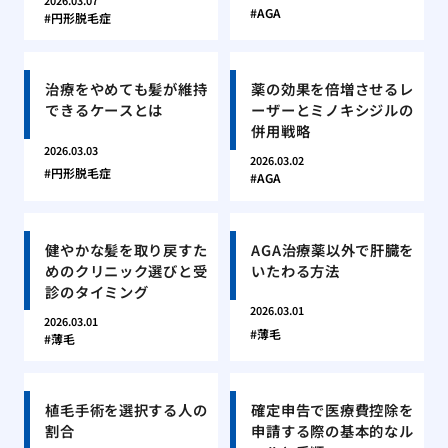
2026.03.07
AGA
円形脱毛症
治療をやめても髪が維持
薬の効果を倍増させるレ
できるケースとは
ーザーとミノキシジルの
併用戦略
2026.03.03
2026.03.02
円形脱毛症
AGA
健やかな髪を取り戻すた
AGA治療薬以外で肝臓を
めのクリニック選びと受
いたわる方法
診のタイミング
2026.03.01
2026.03.01
薄毛
薄毛
植毛手術を選択する人の
確定申告で医療費控除を
割合
申請する際の基本的なル