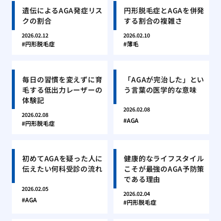
遺伝によるAGA発症リス
円形脱毛症とAGAを併発
クの割合
する割合の複雑さ
2026.02.12
2026.02.10
円形脱毛症
薄毛
毎日の習慣を変えずに育
「AGAが完治した」とい
毛する低出力レーザーの
う言葉の医学的な意味
体験記
2026.02.08
2026.02.08
AGA
円形脱毛症
初めてAGAを疑った人に
健康的なライフスタイル
伝えたい何科受診の流れ
こそが最強のAGA予防策
である理由
2026.02.05
2026.02.04
AGA
円形脱毛症