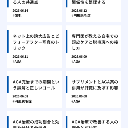
る人の共通点
関係性を整理する
2026.06.14
2026.06.12
薄毛
円形脱毛症
ネット上の誇大広告とビ
専門医が教える自宅での
フォーアフター写真のト
頭皮ケアと脱毛斑への接
リック
し方
2026.06.11
2026.06.09
AGA
AGA
AGA完治までの期間とい
サプリメントとAGA薬の
う誤解と正しいゴール
併用が肝臓に及ぼす影響
2026.06.08
2026.06.08
円形脱毛症
AGA
AGA治療の成功割合と効
AGA治療で改善する人の
果を分ける分岐点
割合と成功率