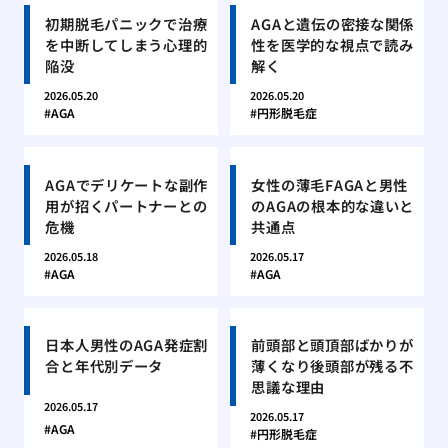
初期脱毛パニックで治療
AGAと遺伝の密接な関係
を中断してしまう心理的
性を医学的な視点で読み
陥没
解く
2026.05.20
2026.05.20
AGA
円形脱毛症
AGAでデリケートな副作
女性の薄毛FAGAと男性
用が招くパートナーとの
のAGAの根本的な違いと
危機
共通点
2026.05.18
2026.05.17
AGA
AGA
日本人男性のAGA発症割
前頭部と頭頂部ばかりが
合と年代別データ
薄くなり後頭部が残る不
思議な理由
2026.05.17
2026.05.17
AGA
円形脱毛症