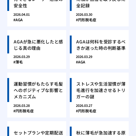
安全性
全記録
2026.04.01
2026.03.30
AGA
円形脱毛症
AGAが急に悪化したと感
AGAは何科を受診するべ
じる真の理由
きか迷った時の判断基準
2026.03.29
2026.03.29
薄毛
AGA
運動習慣がもたらす毛髪
ストレスや生活習慣が薄
へのポジティブな影響と
毛進行を加速させるトリ
メカニズム
ガーの謎
2026.03.28
2026.03.27
円形脱毛症
円形脱毛症
セットプランや定期配送
秋に薄毛が急加速する原