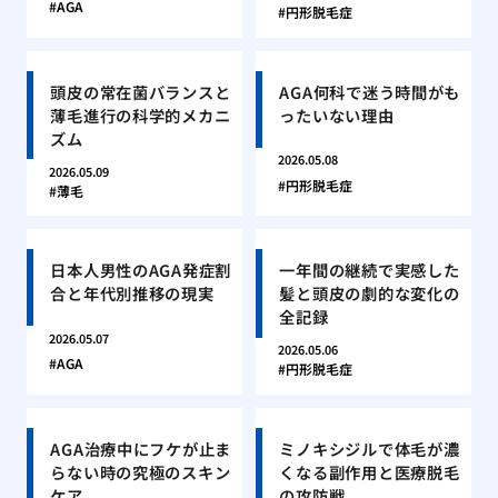
AGA
円形脱毛症
頭皮の常在菌バランスと
AGA何科で迷う時間がも
薄毛進行の科学的メカニ
ったいない理由
ズム
2026.05.08
2026.05.09
円形脱毛症
薄毛
日本人男性のAGA発症割
一年間の継続で実感した
合と年代別推移の現実
髪と頭皮の劇的な変化の
全記録
2026.05.07
2026.05.06
AGA
円形脱毛症
AGA治療中にフケが止ま
ミノキシジルで体毛が濃
らない時の究極のスキン
くなる副作用と医療脱毛
ケア
の攻防戦