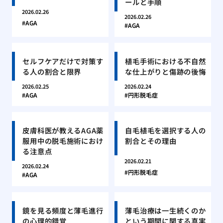
ールと手順
2026.02.26
2026.02.26
AGA
AGA
セルフケアだけで対策す
植毛手術における不自然
る人の割合と限界
な仕上がりと傷跡の後悔
2026.02.25
2026.02.24
AGA
円形脱毛症
皮膚科医が教えるAGA薬
自毛植毛を選択する人の
服用中の脱毛施術におけ
割合とその理由
る注意点
2026.02.21
2026.02.24
円形脱毛症
AGA
鏡を見る頻度と薄毛進行
薄毛治療は一生続くのか
の心理的錯覚
という期間に関する真実