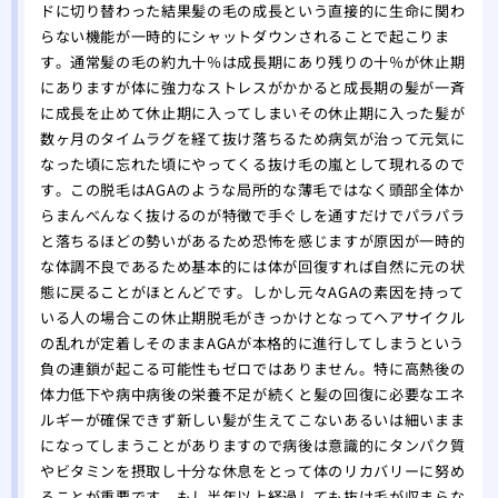
味し
ドに切り替わった結果髪の毛の成長という直接的に生命に関わ
らない機能が一時的にシャットダウンされることで起こりま
す。通常髪の毛の約九十％は成長期にあり残りの十％が休止期
にありますが体に強力なストレスがかかると成長期の髪が一斉
に成長を止めて休止期に入ってしまいその休止期に入った髪が
数ヶ月のタイムラグを経て抜け落ちるため病気が治って元気に
なった頃に忘れた頃にやってくる抜け毛の嵐として現れるので
す。この脱毛はAGAのような局所的な薄毛ではなく頭部全体か
らまんべんなく抜けるのが特徴で手ぐしを通すだけでパラパラ
と落ちるほどの勢いがあるため恐怖を感じますが原因が一時的
な体調不良であるため基本的には体が回復すれば自然に元の状
態に戻ることがほとんどです。しかし元々AGAの素因を持って
いる人の場合この休止期脱毛がきっかけとなってヘアサイクル
の乱れが定着しそのままAGAが本格的に進行してしまうという
負の連鎖が起こる可能性もゼロではありません。特に高熱後の
体力低下や病中病後の栄養不足が続くと髪の回復に必要なエネ
ルギーが確保できず新しい髪が生えてこないあるいは細いまま
になってしまうことがありますので病後は意識的にタンパク質
やビタミンを摂取し十分な休息をとって体のリカバリーに努め
ることが重要です。もし半年以上経過しても抜け毛が収まらな