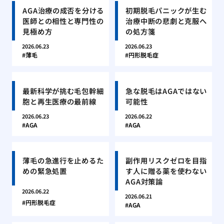
AGA治療の成否を分ける
初期脱毛パニックが生む
医師との相性と専門性の
治療中断の悲劇と克服へ
見極め方
の処方箋
2026.06.23
2026.06.23
薄毛
円形脱毛症
最新科学が挑む毛包幹細
急な脱毛はAGAではない
胞と再生医療の最前線
可能性
2026.06.23
2026.06.22
AGA
AGA
薄毛の急進行を止めるた
副作用リスクゼロを目指
めの緊急処置
す人に贈る薬を使わない
AGA対策論
2026.06.22
2026.06.21
円形脱毛症
AGA