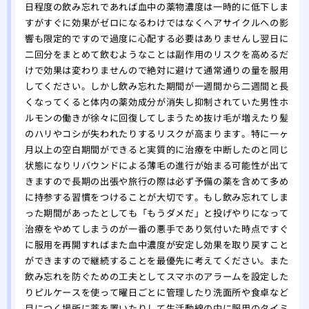
味し
日程度の飲み忘れであれば血中の薬物濃度は一時的に低下しま
すがすぐに効果がゼロになるわけではなくヘアサイクルへの影
響も限定的ですので過度に心配する必要はありませんし翌日に
二回分をまとめて飲むようなことは副作用のリスクを高めるだ
けで効果は変わりませんので絶対に避けて通常通りの量を服用
してください。しかし飲み忘れた期間が一週間から二週間と長
くなってくると体内の薬効成分が消失し抑制されていた男性ホ
ルモンの働きが徐々に回復してしまうため抜け毛が増えたり髪
のハリやコシが失われたりするリスクが高まります。特に一ヶ
月以上の空白期間ができると実質的に治療を中断したのと同じ
状態になりリバウンドによる薄毛の進行が始まる可能性が出て
きますので長期の出張や旅行の際は必ず予備の薬を含めて多め
に持参する習慣をつけることが大切です。もし飲み忘れてしま
った期間があったとしても「もうダメだ」と投げやりになって
治療をやめてしまうのが一番の悪手であり気付いた時点ですぐ
に服用を再開すればまた血中濃度が安定し効果を取り戻すこと
ができますので継続することを最優先に考えてください。また
飲み忘れを防ぐための工夫としてスマホのアラームを設定した
りピルケースを使って曜日ごとに管理したり洗面所や食卓など
目につく場所に薬を置いたりして生活動線の中に服用のタイミ