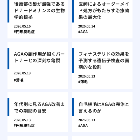
後頭部の髪が最強である
医師によるオーダーメイ
ドナードミナンスの生物
ド処方がもたらす治療効
学的根拠
果の最大化
2026.05.16
2026.05.14
円形脱毛症
AGA
AGAの副作用が招くパー
フィナステリドの効果を
トナーとの深刻な亀裂
予測する遺伝子検査の画
期的な役割
2026.05.13
2026.05.13
薄毛
薄毛
年代別に見るAGA改善ま
自毛植毛はAGAの完治と
での期間の目安
言えるのか
2026.05.13
2026.05.13
円形脱毛症
AGA