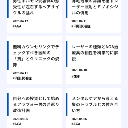
男性ホルモン受容体の感
薄毛治療の常識を覆すレ
受性が左右するヘアサイ
ーザー照射とミノキシジ
クルの乱れ
ルの併用
2026.04.12
2026.04.11
AGA
円形脱毛症
無料カウンセリングでチ
レーザーの種類とAGA治
ェックすべき医師の
療薬の相性を科学的に解
「質」とクリニックの姿
説
勢
2026.04.10
2026.04.11
薄毛
円形脱毛症
自分への投資として始め
メンタルケアから考える
るアラフォー男の若返り
髪のトラブルとの付き合
改造計画
い方
2026.04.06
2026.04.06
AGA
AGA