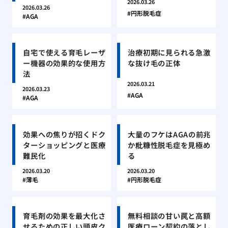
2026.03.26
2026.03.26
円形脱毛症
AGA
自宅で使える育毛レーザ
治療初期に見られる急激
ー機器の効果的な使用方
な抜け毛の正体
法
2026.03.21
2026.03.23
AGA
AGA
効果への焦りが招くドク
大量のフケはAGAの前兆
ターショッピングと医療
か粃糠性脱毛症を見極め
難民化
る
2026.03.20
2026.03.20
薄毛
円形脱毛症
育毛剤の効果を最大化さ
無料相談の甘い罠と高額
せるための正しい頭皮ク
医療ローン契約の落とし