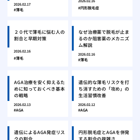
2026.02.16
2026.02.17
円形脱毛症
薄毛
２０代で薄毛に悩む人の
なぜ治療薬で脱毛が止ま
割合と早期対策
るのか阻害薬のメカニズ
ム解説
2026.02.16
2026.02.16
薄毛
薄毛
AGA治療を安く抑えるた
遺伝的な薄毛リスクを打
めに知っておくべき基本
ち消すための「攻め」の
の戦略
生活習慣改善
2026.02.13
2026.02.12
AGA
AGA
遺伝によるAGA発症リス
円形脱毛症とAGAを併発
クの割合
する割合の複雑さ