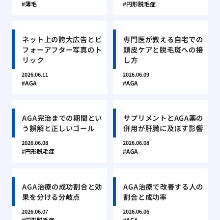
薄毛
円形脱毛症
ネット上の誇大広告とビ
専門医が教える自宅での
フォーアフター写真のト
頭皮ケアと脱毛斑への接
リック
し方
2026.06.11
2026.06.09
AGA
AGA
AGA完治までの期間とい
サプリメントとAGA薬の
う誤解と正しいゴール
併用が肝臓に及ぼす影響
2026.06.08
2026.06.08
円形脱毛症
AGA
AGA治療の成功割合と効
AGA治療で改善する人の
果を分ける分岐点
割合と成功率
2026.06.07
2026.06.06
円形脱毛症
AGA