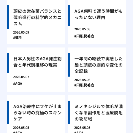
頭皮の常在菌バランスと
AGA何科で迷う時間がも
薄毛進行の科学的メカニ
ったいない理由
ズム
2026.05.08
2026.05.09
円形脱毛症
薄毛
日本人男性のAGA発症割
一年間の継続で実感した
合と年代別推移の現実
髪と頭皮の劇的な変化の
全記録
2026.05.07
2026.05.06
AGA
円形脱毛症
AGA治療中にフケが止ま
ミノキシジルで体毛が濃
らない時の究極のスキン
くなる副作用と医療脱毛
ケア
の攻防戦
2026.05.05
2026.05.05
AGA
AGA