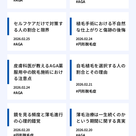
AGA
セルフケアだけで対策す
植毛手術における不自然
る人の割合と限界
な仕上がりと傷跡の後悔
2026.02.25
2026.02.24
AGA
円形脱毛症
皮膚科医が教えるAGA薬
自毛植毛を選択する人の
服用中の脱毛施術におけ
割合とその理由
る注意点
2026.02.21
2026.02.24
円形脱毛症
AGA
鏡を見る頻度と薄毛進行
薄毛治療は一生続くのか
の心理的錯覚
という期間に関する真実
2026.02.20
2026.02.20
円形脱毛症
AGA