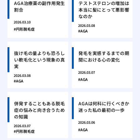
AGA治療薬の副作用発生
テストステロンの増加は
割合
本当に髪にとって悪影響
なのか
2026.03.10
2026.03.08
円形脱毛症
AGA
抜け毛の量よりも恐ろし
発毛を実感するまでの期
い軟毛化という現象の真
間における心の変化
実
2026.03.07
2026.03.08
AGA
AGA
併発することもある脱毛
AGAは何科に行くべきか
症の悩みと向き合うため
迷った私の最初の一歩
の知識
2026.03.06
2026.03.07
AGA
円形脱毛症