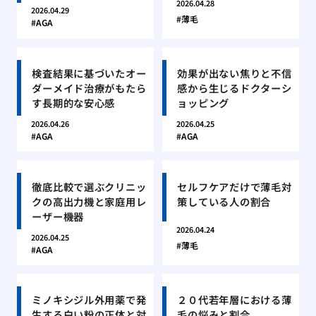
2026.04.28
2026.04.29
薄毛
AGA
検査結果に基づいたオー
効果が出ない焦りと不信
ダーメイド治療がもたら
感から生じるドクターシ
す長期的な安心感
ョッピング
2026.04.26
2026.04.25
AGA
AGA
徹底比較で選ぶクリニッ
セルフケアだけで薄毛対
クの高出力機と家庭用レ
策している人の割合
ーザー機器
2026.04.24
2026.04.25
薄毛
AGA
ミノキシジル外用薬で発
２０代若年層における薄
生する白い粉の正体と対
毛の悩みと割合