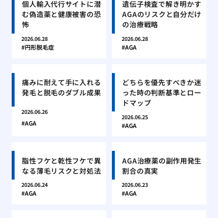
個人輸入代行サイトに潜
遺伝子検査で解き明かす
む偽造薬と健康被害の恐
AGAのリスクと自分だけ
怖
の治療戦略
2026.06.28
2026.06.28
円形脱毛症
AGA
痛みに耐えて手に入れる
どちらを優先すべきか迷
発毛と脱毛のダブル成果
った時の判断基準とロー
ドマップ
2026.06.26
2026.06.25
AGA
AGA
脂性フケと乾性フケで異
AGA治療薬の副作用発生
なる薄毛リスクと対処法
割合の真実
2026.06.24
2026.06.23
AGA
AGA