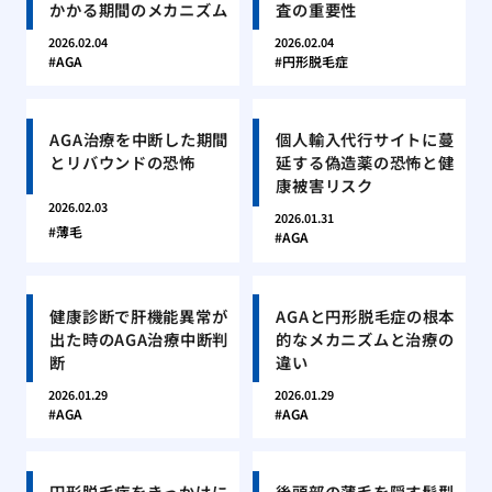
かかる期間のメカニズム
査の重要性
2026.02.04
2026.02.04
AGA
円形脱毛症
AGA治療を中断した期間
個人輸入代行サイトに蔓
とリバウンドの恐怖
延する偽造薬の恐怖と健
康被害リスク
2026.02.03
2026.01.31
薄毛
AGA
健康診断で肝機能異常が
AGAと円形脱毛症の根本
出た時のAGA治療中断判
的なメカニズムと治療の
断
違い
2026.01.29
2026.01.29
AGA
AGA
円形脱毛症をきっかけに
後頭部の薄毛を隠す髪型