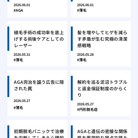
2026.06.01
2026.06.01
AGA
薄毛
植毛手術の成功率を底上
髪を増やしてヒゲを減ら
げする術後ケアとしての
す矛盾が生む究極の清潔
レーザー
感戦略
2026.05.31
2026.05.28
薄毛
薄毛
AGA完治を謳う広告に隠
解約を巡る泥沼トラブル
された罠
と返金保証制度のからく
り
2026.05.27
2026.05.27
薄毛
円形脱毛症
初期脱毛パニックで治療
AGAと遺伝の密接な関係
を中断してしまう心理的
性を医学的な視点で読み