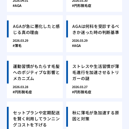
2026.04.01
2026.03.30
AGA
円形脱毛症
AGAが急に悪化したと感
AGAは何科を受診するべ
じる真の理由
きか迷った時の判断基準
2026.03.29
2026.03.29
薄毛
AGA
運動習慣がもたらす毛髪
ストレスや生活習慣が薄
へのポジティブな影響と
毛進行を加速させるトリ
メカニズム
ガーの謎
2026.03.28
2026.03.27
円形脱毛症
円形脱毛症
セットプランや定期配送
秋に薄毛が急加速する原
を賢く利用してランニン
因と対策
グコストを下げる