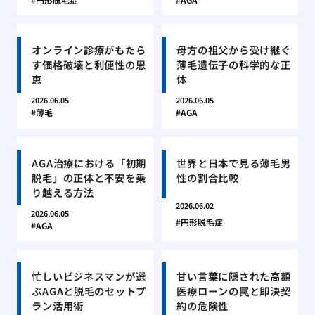
オンライン診療がもたら
母方の祖父から受け継ぐ
す価格破壊と利便性の恩
薄毛遺伝子の科学的な正
恵
体
2026.06.05
2026.06.05
薄毛
AGA
AGA治療における「初期
世界と日本で見る薄毛男
脱毛」の正体と不安を乗
性の割合比較
り越える方法
2026.06.02
2026.06.05
円形脱毛症
AGA
忙しいビジネスマンが選
甘い言葉に隠された高額
ぶAGAと脱毛のセットプ
医療ローンの罠と即決契
ラン活用術
約の危険性