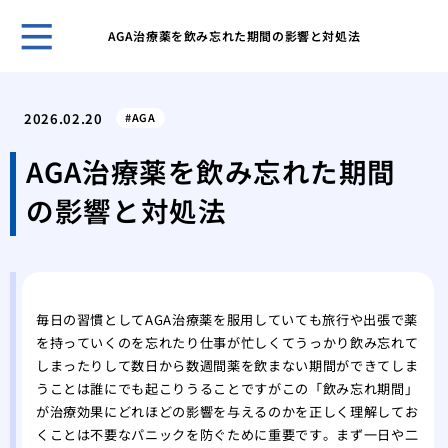
AGA治療薬を飲み忘れた期間の影響と対処法
ホー
鏡を
2026.02.20
AGA
リを
女性
AGA治療薬を飲み忘れた期間
の？
の影響と対処法
分け
い？
女性
日か
女性
毎日の習慣としてAGA治療薬を服用していても旅行や出張で薬
基本
を持っていくのを忘れたり仕事が忙しくてうっかり飲み忘れて
月1
しまったりして数日から数週間薬を飲まない期間ができてしま
AG
うことは誰にでも起こりうることですがこの「飲み忘れ期間」
用・
が治療効果にどれほどの影響を与えるのかを正しく理解してお
抜け
くことは不要なパニックを防ぐために重要です。まず一日や二