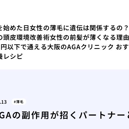
を始めた日
女性の薄毛に遺伝は関係するの
の頭皮環境改善術
女性の前髪が薄くなる理
万円以下で通える大阪のAGAクリニック お
養レシピ
.13
薄毛
AGAの副作用が招くパートナー