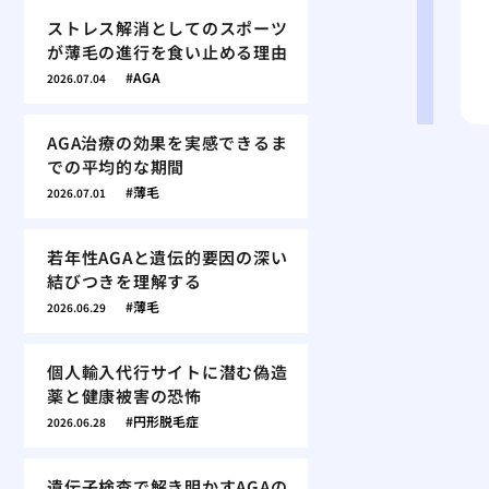
ストレス解消としてのスポーツ
が薄毛の進行を食い止める理由
AGA
2026.07.04
AGA治療の効果を実感できるま
での平均的な期間
薄毛
2026.07.01
若年性AGAと遺伝的要因の深い
結びつきを理解する
薄毛
2026.06.29
個人輸入代行サイトに潜む偽造
薬と健康被害の恐怖
円形脱毛症
2026.06.28
遺伝子検査で解き明かすAGAの