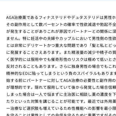
AGA治療薬であるフィナステリドやデュタステリドは男性
その副作用として数パーセントの確率で性欲減退や勃起不全
が発生することがありこれが原因でパートナーとの関係に
ません。特に妊活中の夫婦やカップルにおいて男性側の性
とは非常にデリケートかつ重大な問題であり「髪と私とど
に発展することさえあります。また精液量の減少や精子の
く医学的には服用中でも催奇形性のリスクは極めて低いと
反対されることもあります。さらに独身男性の場合でもこ
精神的なEDに陥ってしまうという負のスパイラルもありま
始する前にパートナーに対してAGA治療の必要性と副作用
が理想的です。隠れて服用していて後から発覚した場合信
しまった場合は一人で悩まずに主治医に相談し薬の濃度を下
たりといった対策を講じることが可能です。最近では外用
ー治療など選択肢も増えているため性機能への影響を最小
を守ることは男性としての自信を守るために重要ですがそ