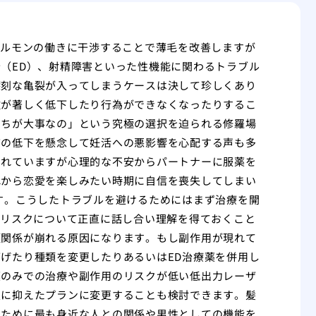
ホルモンの働きに干渉することで薄毛を改善しますが
（ED）、射精障害といった性機能に関わるトラブル
深刻な亀裂が入ってしまうケースは決して珍しくあり
欲が著しく低下したり行為ができなくなったりするこ
っちが大事なの」という究極の選択を迫られる修羅場
質の低下を懸念して妊活への悪影響を心配する声も多
されていますが心理的な不安からパートナーに服薬を
れから恋愛を楽しみたい時期に自信を喪失してしまい
す。こうしたトラブルを避けるためにはまず治療を開
のリスクについて正直に話し合い理解を得ておくこと
頼関係が崩れる原因になります。もし副作用が現れて
げたり種類を変更したりあるいはED治療薬を併用し
薬のみでの治療や副作用のリスクが低い低出力レーザ
限に抑えたプランに変更することも検討できます。髪
のために最も身近な人との関係や男性としての機能を